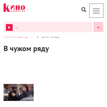
>
КиноРепортер
В чужом ряду
ВСЕ ПОДКАСТЫ
В чужом ряду
Кино