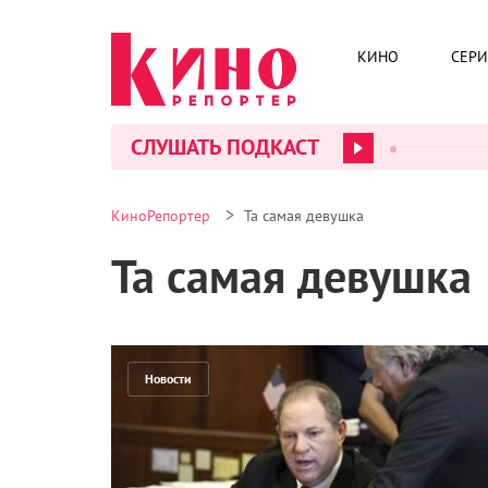
КИНО
СЕР
СЛУШАТЬ ПОДКАСТ
>
КиноРепортер
Та самая девушка
Та самая девушка
Новости