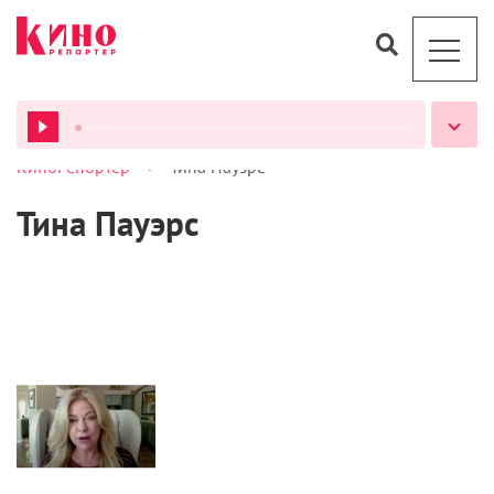
>
КиноРепортер
Тина Пауэрс
ВСЕ ПОДКАСТЫ
Тина Пауэрс
Новости