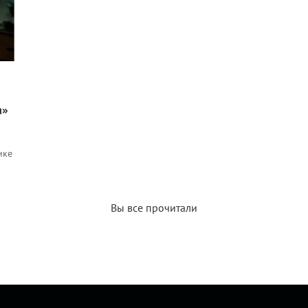
а»
ике
Вы все прочитали