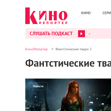
КИНО
СЕР
СЛУШАТЬ ПОДКАСТ
>
КиноРепортер
Фантстические твари 2
Фантстические тв
Новости