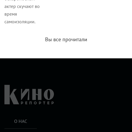
актер скучают во
время
самоизоляции.
Вы все прочитали
О НАС