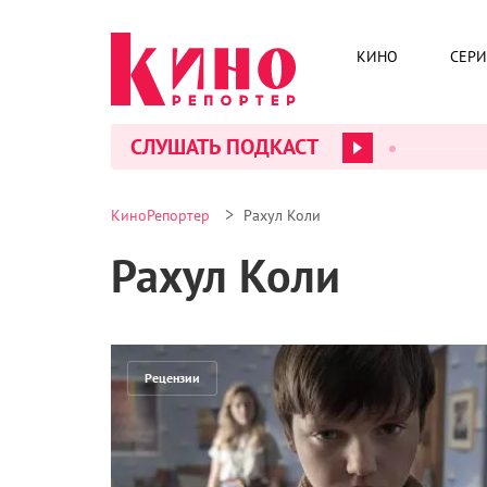
КИНО
СЕР
СЛУШАТЬ ПОДКАСТ
>
КиноРепортер
Рахул Коли
Рахул Коли
Рецензии