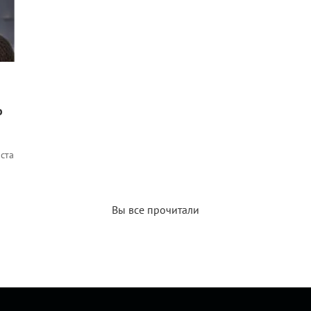
о
ста
Вы все прочитали