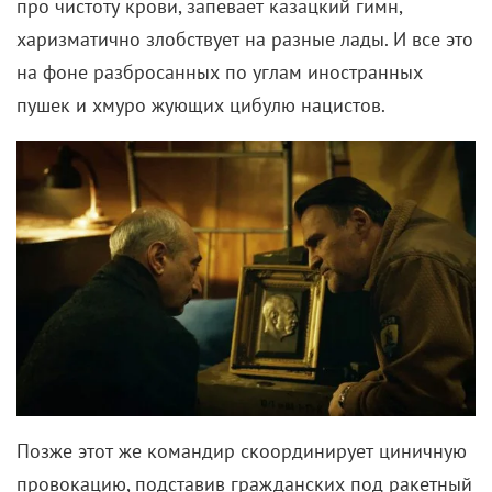
про чистоту крови, запевает казацкий гимн,
харизматично злобствует на разные лады. И все это
на фоне разбросанных по углам иностранных
пушек и хмуро жующих цибулю нацистов.
Позже этот же командир скоординирует циничную
провокацию, подставив гражданских под ракетный