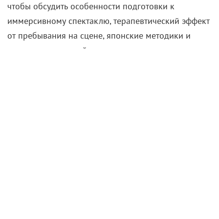
чтобы обсудить особенности подготовки к
иммерсивному спектаклю, терапевтический эффект
от пребывания на сцене, японские методики и
талант, передающийся по наследству.
Премьера «Розового платья» в постановке
Эдуарда Боякова
состоялась несколько лет назад на
сцене МХАТа имени Горького. Изменилось ли что-то
в нынешней версии или она в первозданном виде
переехала в Новый Театр?
— Неизменным остался сам текст пьесы и некая
общая идея. Совсем без перемен было не обойтись,
поскольку МХАТ и
Новый Театр
– это кардинально
разные пространства. Изначально наш спектакль
шел в исторической декорации Владимира