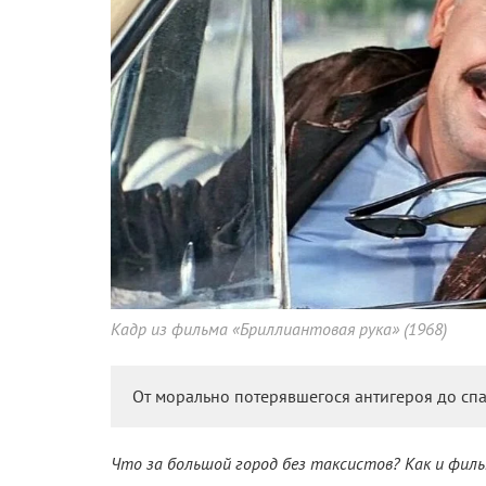
Кадр из фильма «Бриллиантовая рука» (1968)
От морально потерявшегося антигероя до спа
Что за большой город без таксистов? Как и филь