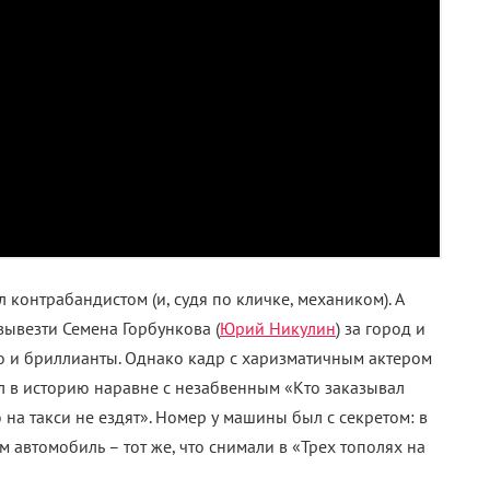
 контрабандистом (и, судя по кличке, механиком). А
вывезти Семена Горбункова (
Юрий Никулин
) за город и
о и бриллианты. Однако кадр с харизматичным актером
л в историю наравне с незабвенным «Кто заказывал
на такси не ездят». Номер у машины был с секретом: в
 автомобиль – тот же, что снимали в «Трех тополях на