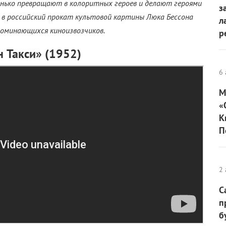
енько превращают в колоритных героев и делают героями
з
 в российский прокат культовой картины Люка Бессона
л
поминающихся киноизвозчиков.
р
н Такси» (1952)
6 
М
«
К
П
2 
С
п
б