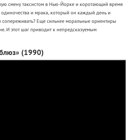
ную смену таксистом в Нью-Йорке и коротающий время
т одиночества и мрака, который он каждый день и
му сопереживать? Еще сильнее моральные ориентиры
жие. И этот шаг приводит к непредсказуемым
блюз» (1990)