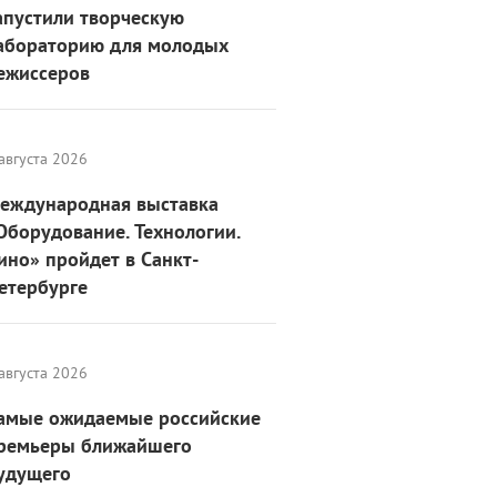
апустили творческую
абораторию для молодых
ежиссеров
августа 2026
еждународная выставка
Оборудование. Технологии.
ино» пройдет в Санкт-
етербурге
августа 2026
амые ожидаемые российские
ремьеры ближайшего
удущего