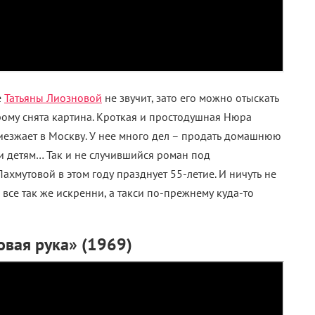
е
Татьяны Лиозновой
не звучит, зато его можно отыскать
рому снята картина. Кроткая и простодушная Нюра
приезжает в Москву. У нее много дел – продать домашнюю
 и детям… Так и не случившийся роман под
хмутовой в этом году празднует 55-летие. И ничуть не
все так же искренни, а такси по-прежнему куда-то
вая рука» (1969)