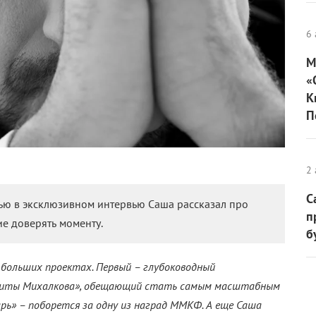
6 
М
«
К
П
2 
С
тью в эксклюзивном интервью Саша рассказал про
п
ие доверять моменту.
б
х больших проектах. Первый – глубоководный
икиты Михалкова», обещающий стать самым масштабным
рь» – поборется за одну из наград ММКФ. А еще Саша