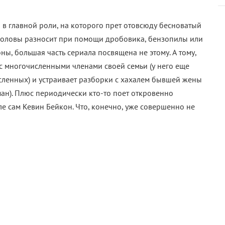
он в главной роли, на которого прет отовсюду бесноватый
м головы разносит при помощи дробовика, бензопилы или
оны, большая часть сериала посвящена не этому. А тому,
с многочисленными членами своей семьи (у него еще
сленных) и устраивает разборки с хахалем бывшей жены
н). Плюс периодически кто-то поет откровенно
ле сам Кевин Бейкон. Что, конечно, уже совершенно не