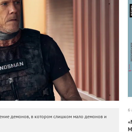
6 
ение демонов, в котором слишком мало демонов и
«
М