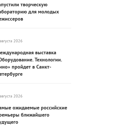
апустили творческую
абораторию для молодых
ежиссеров
августа 2026
еждународная выставка
Оборудование. Технологии.
ино» пройдет в Санкт-
етербурге
августа 2026
амые ожидаемые российские
ремьеры ближайшего
удущего