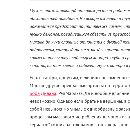
Мужик, промышляющий отловом разного рода мелк
обязанностей погибает. Но вскоре оживает и тут
Заниматься предстоит почти тем же самым, что
нужно демонов, повадившихся сбегать из преисподн
мужика до кучи сложные отношения с бывшей жен
подростком, который тоже в звезды кантри мети
совместительству владельцем кантри-клуба и сре
кстати, на том свете и побывал. Ну и с кантри 
Есть в кантри, допустим, величины несомненные
Многие другие прекрасные артисты на террито
Боба Дилана
, Рэя Чарльза. Да и вообще влияни
невозможно. Однако если брать не вершины, а ср
собой невыносимо унылые однообразные завыван
процессом массового истребления демонов из ада
сериал «Охотник за головами» – он как раз про 