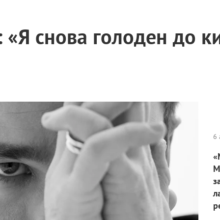
 «Я снова голоден до ки
6 
«
М
з
л
р