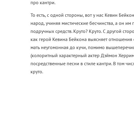
про кантри.
То есть, с одной стороны, вот у нас Кевин Бейк
народ, учиняя мистические бесчинства, а он и
подручных средств. Круто? Круто. С другой стор
как герой Кевина Бейкона выясняет отношения 
мать неугомонная до кучи, помимо вышеперечи
(колоритный характерный актер Дэймон Херрима
посредственные песни в стиле кантри. В том чис
круто.