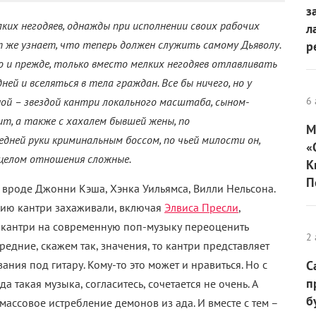
з
их негодяев, однажды при исполнении своих рабочих
л
 же узнает, что теперь должен служить самому Дьяволу.
р
 и прежде, только вместо мелких негодяев отлавливать
ей и вселяться в тела граждан. Все бы ничего, но у
ой – звездой кантри локального масштаба, сыном-
6 
т, а также с хахалем бывшей жены, по
М
дней руки криминальным боссом, по чьей милости он,
«
в целом отношения сложные.
К
П
 вроде Джонни Кэша, Хэнка Уильямса, Вилли Нельсона.
рию кантри захаживали, включая
Элвиса Пресли
,
е кантри на современную поп-музыку переоценить
2 
едние, скажем так, значения, то кантри представляет
ия под гитару. Кому-то это может и нравиться. Но с
С
п
 такая музыка, согласитесь, сочетается не очень. А
б
массовое истребление демонов из ада. И вместе с тем –