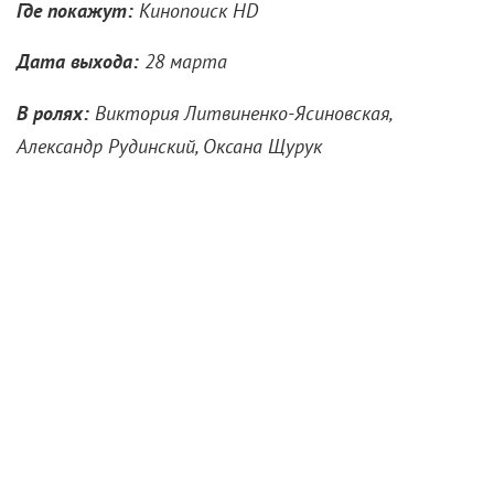
Где покажут:
Кинопоиск HD
Дата выхода:
28 марта
В ролях:
Виктория Литвиненко-Ясиновская,
Александр Рудинский, Оксана Щурук
Украинский телесериал «Кинопоиск» переозвучил
по-русски. Сериал рассказывает о жизни
школьников, о проблемах, с которыми они
сталкиваются, — половое созревание, травля, мысли
о суициде. История начинается с самоубийства
школьницы, расследовать которое берется мама
одного из подростков. Триллер напомнит зрителям
известную американскую драму «13 причин
почему» и недавний российский проект «Sпарта». У