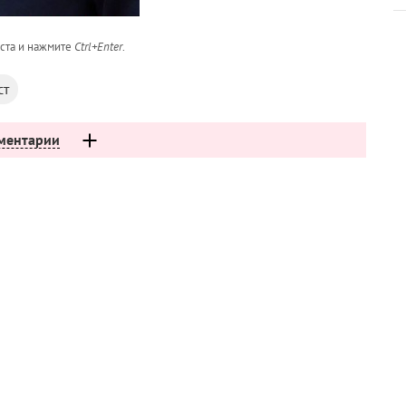
кста и нажмите
Ctrl+Enter
.
ст
ментарии