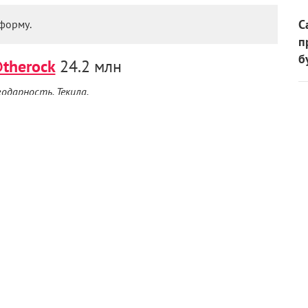
С
форму.
п
б
therock
24.2 млн
годарность. Текила.
он — главный современный актер-тиктокер. В общем
его страница занимает почетное 17-е место. В
 который боится верблюдов и бабочек, бегает с Опрой
смотрит с дочкой «Моану» и поздравляет подписчиков с
ing friend keeps FTing you…
♬ original sound — therock
ер
@arnoldschnitzel
3.3 млн
, Терминатор и губернатор Калифорнии