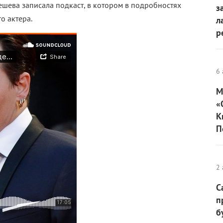
шева записала подкаст, в котором в подробностях
з
о актера.
л
р
6 
М
«
К
П
2 
С
п
б