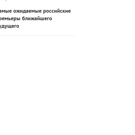
амые ожидаемые российские
ремьеры ближайшего
удущего