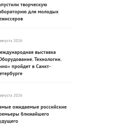
апустили творческую
абораторию для молодых
ежиссеров
августа 2026
еждународная выставка
Оборудование. Технологии.
ино» пройдет в Санкт-
етербурге
августа 2026
амые ожидаемые российские
ремьеры ближайшего
удущего