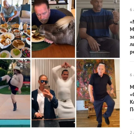
6 
«
М
з
л
р
6 
М
«
К
П
2 