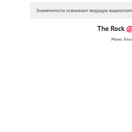
Знаменитости осваивают ведущую видеоплат
The Rock
@
Мана. Бла
Звезда «Форсажа» и «Джуманджи» Дуэйн Джонс
списке самых популярных профилей приложения 
тиктоках Скала издевается над Кевином Хартом,
Уинфри, рассказывает о бое с Халком Хоганом, 
собственным днем рождения.
@therock
POV: you’re The Rock and your annoy
Арнольд Шварценегг
Бывший мистер Олимпия, Конан