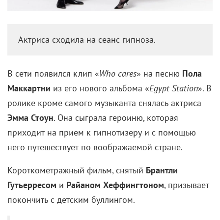
Актриса сходила на сеанс гипноза.
В сети появился клип «
Who сares
» на песню
Пола
Маккартни
из его нового альбома «
Egypt Station
». В
ролике кроме самого музыканта снялась актриса
Эмма Стоун
. Она сыграла героиню, которая
приходит на прием к гипнотизеру и с помощью
него путешествует по воображаемой стране.
Короткометражный фильм, снятый
Брантли
Гутьерресом
и
Райаном Хеффингтоном
, призывает
покончить с детским буллингом.
«
Может быть, слушая эту песню и
просматривая ролик, дети, над которыми