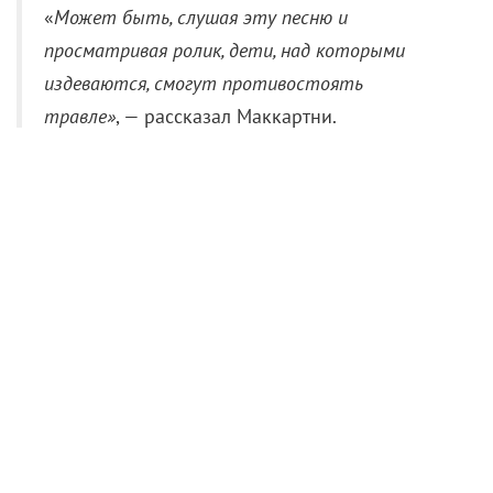
издеваются, смогут противостоять
травле»
, — рассказал Маккартни.
Paul McCartney — Who Cares
Если вы нашли ошибку, пожалуйста, выделите фрагмент текста и
нажмите
Ctrl+Enter
.
Пол МакКартни
Эмма Стоун