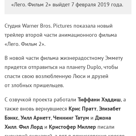
КОНТАКТЫ
ПОЛУЧИТЬ
ЖУРНАЛ
КИНОРЕПОРТЕР
Find us on
Vkontakte
Find us on
Youtube
Мнение редакции может не совпадать с мнением авторов.
© 2026 Кинорепортер. Все права защищены.