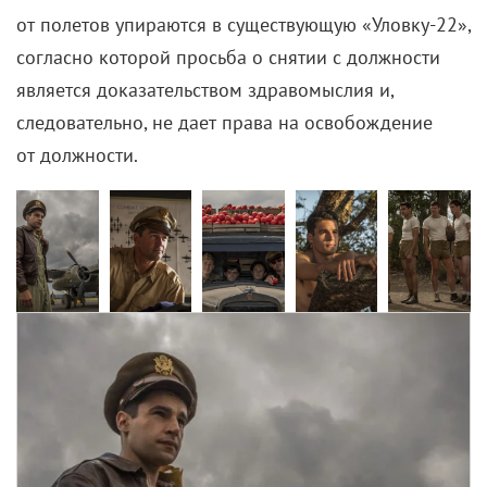
сценарист и продюсер
Джордж Лукас
стал самой
богатой знаменитостью этого года. По версии
журнала Forbes, который опубликовал список
самых состоятельных людей из шоу-бизнеса
и киноиндустрии за 2018 год, капитал 74-летнего
Лукаса оценивается 5,4 млрд долларов.
На втором месте рейтинга разместился режиссер
Стивен Спилберг
с 3,7 млрд долларов, на третьем —
телеведущая
Опра Уинфри
и ее капитал в 2,8 млрд
долларов. В десятку также вошли экс-
баскетболист
Майкл Джордан
(1,7 млрд долларов),
модель
Кайли Дженнер
и рэппер
Jayz-Z
(по 900
млн долларов), иллюзионист
Дэвид Копперфильд
(875 млн долларов, рэпер
Дидди
(825 млн