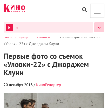
Лука Гуаданьино получит награду за вклад в
кинематограф
8 августа 2026
ВСЕ ПОДКАСТЫ
Чемпионат «АртМастерс» объявил
победителей юниорского сезона