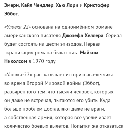
Джордж Лукас стал
богатейшей американской
знаменитостью по версии
Forbes
19 декабря 2018 /
КиноРепортер
Его состояние оценивают в 5,4 млрд
долларов.
Создатель мира «
Звездных войн
», кинорежиссер,