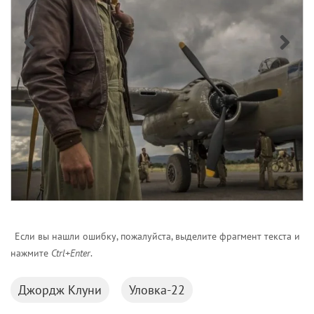
долларов), гольфист
Тайгер Вудс
и писатель
Джеймс Паттерсон
(по 800 млн долларов).
Ежегодный рейтинг состояния американских
знаменитостей учитывает доход их компаний,
стоимость недвижимости и предметов искусства.
Главное требование к кандидатам состоит в том,
что они должны заработать на своей славе,
а не стать известными, благодаря деньгам.
Если вы нашли ошибку, пожалуйста, выделите фрагмент текста и
нажмите
Ctrl+Enter
.
Джордж Лукас
Майкл Джордан
Опра Уинфри
Стивен Спилберг