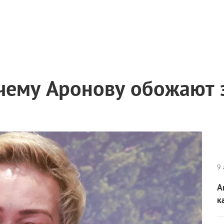
чему Аронову обожают 
9 
А
к