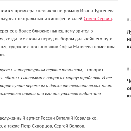
стоится премьера спектакля по роману Ивана Тургенева
 лауреат театральных и кинофестивалей
Семен Серзин
.
8 
перенес в более близкие нынешнему зрителю
Л
мя, когда все стояли перед выбором дальнейшего пути.
н
к
тья, художник-постановщик Софья Матвеева поместила
ии.
8 
нирует с литературным первоисточником,
– говорит
сь лбами с сыновьями в вопросах мироустройства. И те
Ч
оторое сулит перемены и движение тектонических плит
о
 жизненного опыта или его отсутствия видит это
ю
заслуженный артист России Виталий Коваленко,
 а также Петр Скворцов, Сергей Волков,