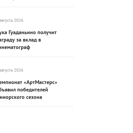
августа 2026
ука Гуаданьино получит
аграду за вклад в
инематограф
августа 2026
емпионат «АртМастерс»
бъявил победителей
ниорского сезона