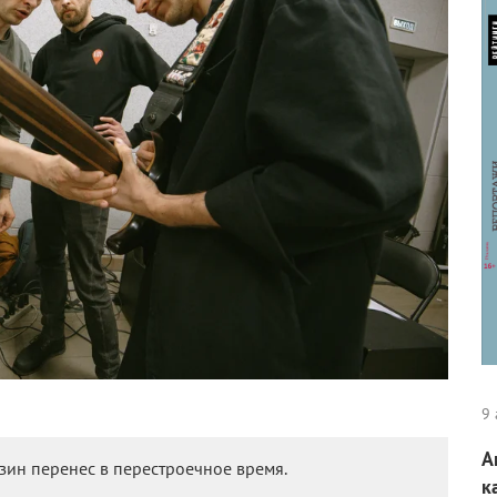
9 
А
зин перенес в перестроечное время.
к