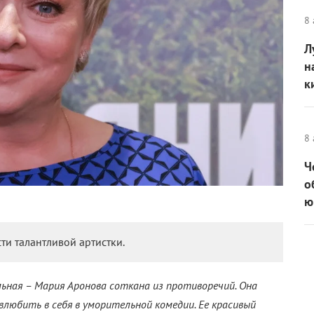
8 
Л
н
к
8 
Ч
о
ю
ти талантливой артистки.
льная – Мария Аронова соткана из противоречий. Она
любить в себя в уморительной комедии. Ее красивый