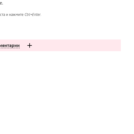
е.
кста и нажмите
Ctrl+Enter
.
ментарии