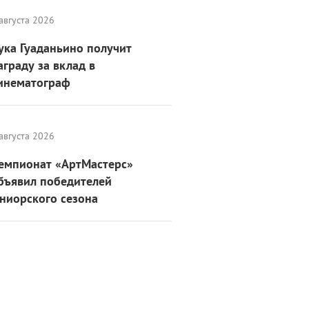
августа 2026
ука Гуаданьино получит
аграду за вклад в
инематограф
августа 2026
емпионат «АртМастерс»
бъявил победителей
ниорского сезона