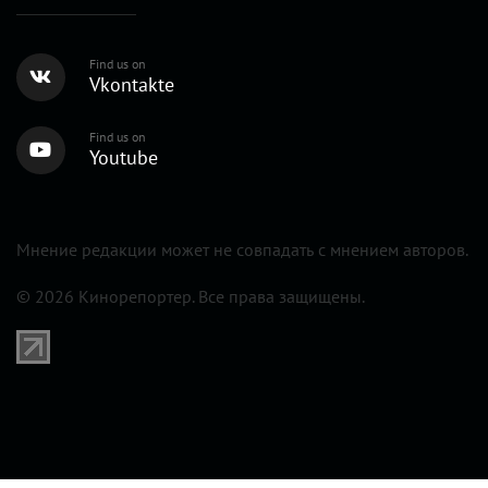
Мария Лемешева – о
непотизме, актерских
династиях и героях
октябрьского номера
24 сентября 2025 /
КиноРепортер
Принимая номер, вдруг отметила, что сразу
несколько его героев – представители известных
семей, причем именно в артистической среде.