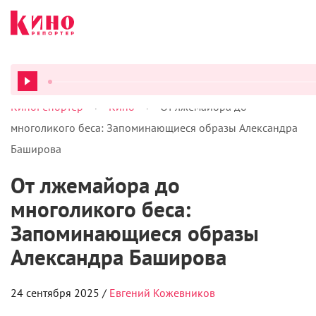
>
>
КиноРепортер
Кино
От лжемайора до
ВСЕ ПОД
многоликого беса: Запоминающиеся образы Александра
Баширова
От лжемайора до
многоликого беса:
Запоминающиеся образы
Александра Баширова
24 сентября 2025 /
Евгений Кожевников