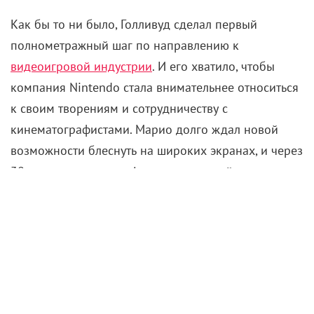
Как бы то ни было, Голливуд сделал первый
полнометражный шаг по направлению к
видеоигровой индустрии
. И его хватило, чтобы
компания Nintendo стала внимательнее относиться
к своим творениям и сотрудничеству с
кинематографистами. Марио долго ждал новой
возможности блеснуть на широких экранах, и через
30 лет это случилось. Адаптацию на сей раз
доверили талантливым аниматорам из студии
Illumination, ответственным за вселенную «Гадкий
я». А на озвучивание ключевых персонажей
позвали
Криса Пратта
, Аню Тейлор-Джой и Джека
Блэка.