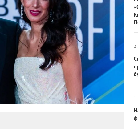
«
К
П
2 
С
п
б
1 
Н
ф