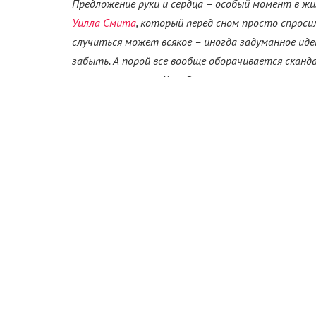
Предложение руки и сердца – особый момент в жи
Уилла Смита
, который перед сном просто спроси
случиться может всякое – иногда задуманное иде
забыть. А порой все вообще оборачивается скан
этом материале «КиноРепортер» рассказывает о
зарубежных звезд.
Сальма Хайек 