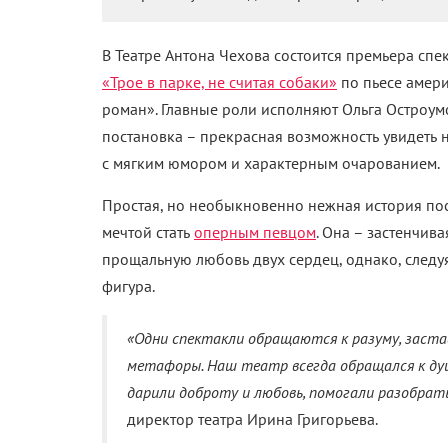
В Театре Антона Чехова состоится премьера сп
«Трое в парке, не считая собаки»
по пьесе амер
роман». Главные роли исполняют Ольга Остроум
постановка – прекрасная возможность увидеть 
с мягким юмором и характерным очарованием.
Простая, но необыкновенно нежная история по
мечтой стать
оперным певцом
. Она – застенчив
прощальную любовь двух сердец, однако,
следуя
фигура.
«Одни спектакли обращаются к разуму, заст
метафоры. Наш театр всегда обращался к душ
дарили доброту и любовь, помогали разобрать
директор театра Ирина Григорьева.