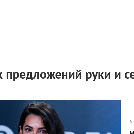
х предложений руки и с
6 
М