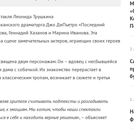
М
«
ектакля Леонида Трушкина
К
иканского драматурга
Джо ДиПьетро «Последний
П
ова, Геннадий Хазанов и Марина Иванова. Эта
на сцене замечательных актеров, играющих своих героев
2 
С
священа двум персонажам. Он – вдовец с несбывшейся
п
ая дама с собачкой. Их знакомство перерастает в
б
 классическим тропам, возникает в сюжете и третья
1 
авляя зрителя считывать подтексты и разгадывать
е, к эмоциям. Мы хотим, чтобы наши спектакли
Н
ся в себе и находить верные решения
», – объясняет
ф