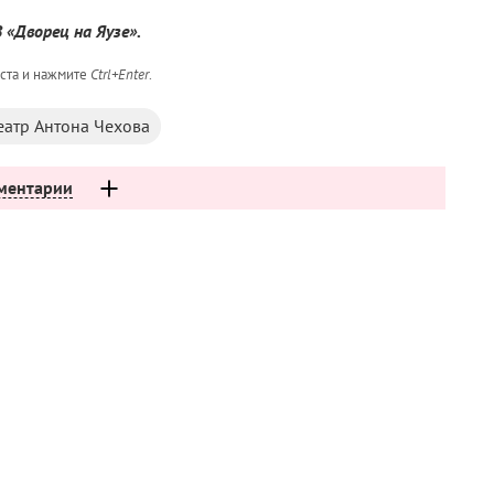
 «Дворец на Яузе».
кста и нажмите
Ctrl+Enter
.
еатр Антона Чехова
ментарии