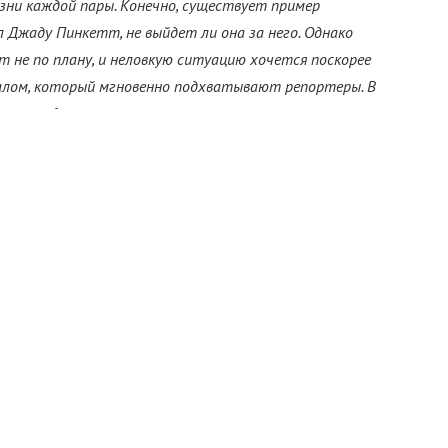
зни каждой пары. Конечно, существует пример
л Джаду Пинкетт, не выйдет ли она за него. Однако
т не по плану, и неловкую ситуацию хочется поскорее
далом, который мгновенно подхватывают репортеры. В
 самых диких и странных помолвках отечественных и
и Франсуа-Анри Пино