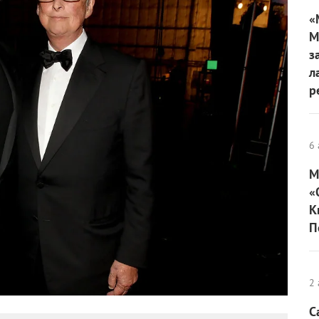
«
М
з
л
р
6 
М
«
К
П
2 
С