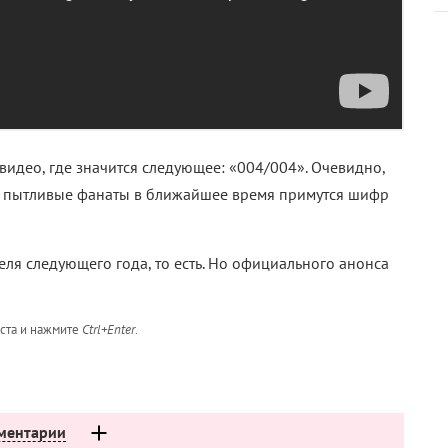
видео, где значится следующее: «004/004». Очевидно,
 и пытливые фанаты в ближайшее время примутся шифр
еля следующего года, то есть. Но официального анонса
кста и нажмите
Ctrl+Enter
.
ментарии