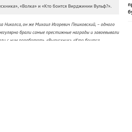
п
скника», «Волка» и «Кто боится Вирджинии Вульф?».
б
а Николса, он же Михаил Игоревич Пешковский, – одного
регулярно брали самые престижные награды и завоевывали
ли с ним поработать. «Выпускник», «Кто боится
 – вы, конечно, знаете эти прекрасные ленты. Но вот как
кста и нажмите
Ctrl+Enter
.
 Николс
ментарии