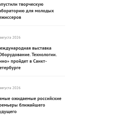
апустили творческую
абораторию для молодых
ежиссеров
августа 2026
еждународная выставка
Оборудование. Технологии.
ино» пройдет в Санкт-
етербурге
августа 2026
амые ожидаемые российские
ремьеры ближайшего
удущего