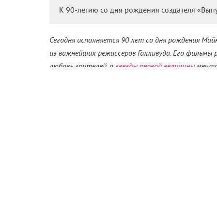
К 90-летию со дня рождения создателя «Выпу
Сегодня исполняется 90 лет со дня рождения Майк
из важнейших режиссеров Голливуда. Его фильмы 
любовь зрителей, а
звезды первой величины
мечта
Вирджинии Вульф?», «Волк», «Близость», «Силквуд»
хорошо вы их знаете? Давайте проверим.
Если вы нашли ошибку, пожалуйста, выделите фрагмент те
Дастин Хоффман
Джек Николсон
Майк
Ком
Поделиться
Читайте «КиноРепортер»