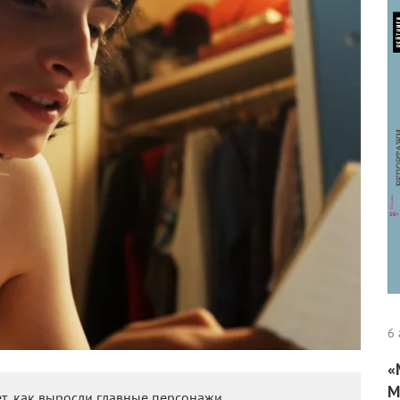
6 
«
М
т, как выросли главные персонажи.