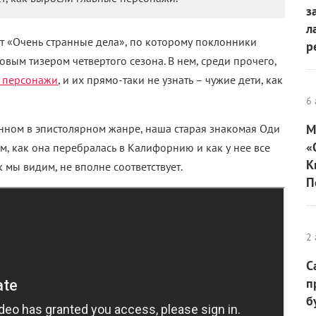
з
л
т «Очень странные дела», по которому поклонники
р
овым тизером четвертого сезона. В нем, среди прочего,
 персонажи
, и их прямо-таки не узнать – чужие дети, как
6 
нном в эпистолярном жанре, наша старая знакомая Оди
М
«
, как она перебралась в Калифорнию и как у нее все
К
к мы видим, не вполне соответствует.
П
2 
С
п
б