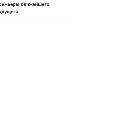
ремьеры ближайшего
удущего