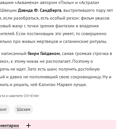
елавшим «Аквамена» автором «Пилы» и «Астрала»
з Швеции
Дэвида Ф. Сандберга
, выстрелившего пару лет
я, если разобраться, есть особый резон: фильм ужасов
мовый жанр с точки зрения фантазии и владения
телей. Если постановщик это умеет, то совершенно
тельно про живых мертвецов и сатанинские ритуалы.
й, написанный
Генри Гайденом
, самая громкая строчка в
о», к этому никак не располагает. Поэтому о
речь не идет. Зато есть шанс получить достойную
ный и давно не пополнявший свою сокровищницу. Ну и
нить и решить, чей Капитан Марвел лучше.
кста и нажмите
Ctrl+Enter
.
онг
Шазам
ментарии