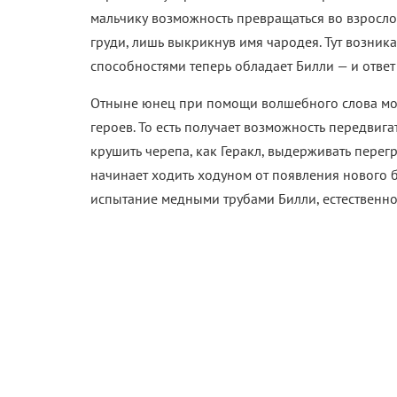
мальчику возможность превращаться во взрослог
груди, лишь выкрикнув имя чародея. Тут возника
способностями теперь обладает Билли — и ответ
Отныне юнец при помощи волшебного слова мом
героев. То есть получает возможность передвига
крушить черепа, как Геракл, выдерживать перегру
начинает ходить ходуном от появления нового б
испытание медными трубами Билли, естественно