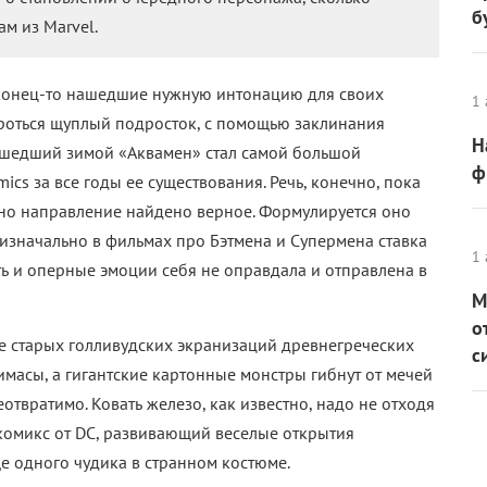
б
м из Marvel.
конец-то нашедшие нужную интонацию для своих
1 
ороться щуплый подросток, с помощью заклинания
Н
ышедший зимой «Аквамен» стал самой большой
ф
cs за все годы ее существования. Речь, конечно, пока
, но направление найдено верное. Формулируется оно
 изначально в фильмах про Бэтмена и Супермена ставка
1 
ть и оперные эмоции себя не оправдала и отправлена в
М
о
е старых голливудских экранизаций древнегреческих
с
масы, а гигантские картонные монстры гибнут от мечей
еотвратимо. Ковать железо, как известно, надо не отходя
окомикс от DC, развивающий веселые открытия
 одного чудика в странном костюме.