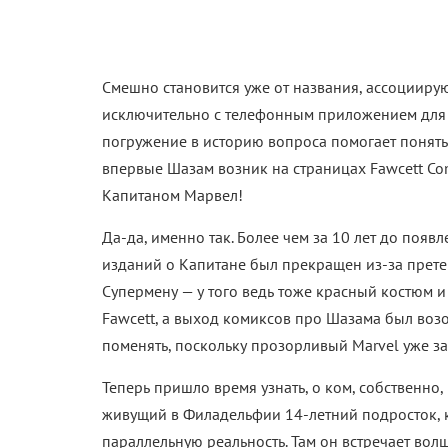
Смешно становится уже от названия, ассоцииру
исключительно с телефонным приложением для 
погружение в историю вопроса помогает понять, 
впервые Шазам возник на страницах Fawcett Com
Капитаном Марвел!
Да-да, именно так. Более чем за 10 лет до появ
изданий о Капитане был прекращен из-за прете
Супермену — у того ведь тоже красный костюм и 
Fawcett, а выход комиксов про Шазама был воз
поменять, поскольку прозорливый Marvel уже за
Теперь пришло время узнать, о ком, собственно, 
живущий в Филадельфии 14-летний подросток, 
параллельную реальность. Там он встречает вол