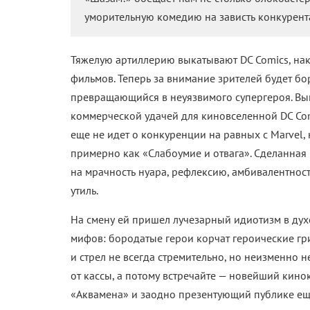
уморительную комедию на зависть конкурента
Тяжелую артиллерию выкатывают DC Comics, на
фильмов. Теперь за внимание зрителей будет б
превращающийся в неуязвимого супергероя. В
коммерческой удачей для киновселенной DC Comi
еще не идет о конкуренции на равных с Marvel
примерно как «Слабоумие и отвага». Сделанная
на мрачность нуара, рефлексию, амбивалентнос
утиль.
На смену ей пришел лучезарный идиотизм в дух
мифов: бородатые герои корчат героические гри
и стрел не всегда стремительно, но неизменно н
от кассы, а потому встречайте — новейший кин
«Аквамена» и заодно презентующий публике еще