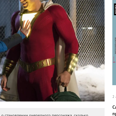
2 
С
п
 о становлении очередного персонажа, сколько