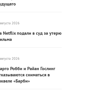
удущего
августа 2026
а Netflix подали в суд за утерю
ильма
августа 2026
арго Робби и Райан Гослинг
тказываются сниматься в
иквеле «Барби»