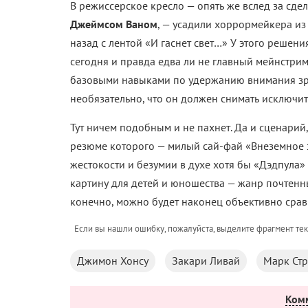
В режиссерское кресло — опять же вслед за сд
Джеймсом Ваном
, — усадили хоррормейкера и
назад с лентой «И гаснет свет…» У этого решени
сегодня и правда едва ли не главный мейнстри
базовыми навыками по удержанию внимания зри
необязательно, что он должен снимать исключи
Тут ничем подобным и не пахнет. Да и сценари
резюме которого — милый сай-фай «Внеземное эх
жестокости и безумии в духе хотя бы «Дэдпула» 
картину для детей и юношества — жанр почтен
конечно, можно будет наконец объективно срав
Если вы нашли ошибку, пожалуйста, выделите фрагмент те
Джимон Хонсу
Закари Ливай
Марк Стр
Ком