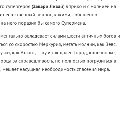
о супергероя (
Закари Ливай
) в трико и с молнией на
ет естественный вопрос, какими, собственно,
 на него поразил бы самого Супермена.
ентально овладевает силами шести античных богов и
ться со скоростью Меркурия, метать молнии, как Зевс,
зки, как Атлант, — ну и так далее. Город, конечно же,
орца за справедливость, но полностью погрузиться в
, мешает насущная необходимость спасения мира.