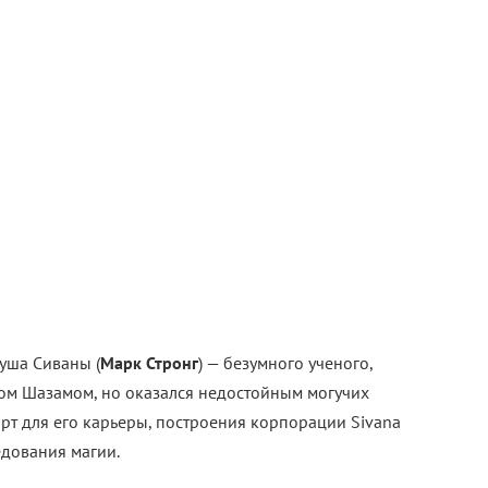
еуша Сиваны (
Марк Стронг
) — безумного ученого,
ком Шазамом, но оказался недостойным могучих
арт для его карьеры, построения корпорации Sivana
едования магии.