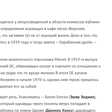
ющегося у непросвещенной в области комиксов публики
определения играющих в кафе песен. Впрочем,
что заглавие тут не от хорошей жизни. Дело в том, что
ics в 1939 году и тогда звался — барабанная дробь —
ления аналогичного персонажа Marvel. В 1953-м выпуск
нзий DC, обвинивших коллег в плагиате по отношению к
на груди что-то вроде молнии. В итоге DC купила
обновлен в начале 1970-х, однако имя герою пришлось
крепил его за собой.
идет речь. Знакомьтесь — Билли Бэтсон (
Эшер Энджел
),
который однажды через тоннель метро попадает в
шебника по имени Шазам (
Джимон Хонсу
), дарующего