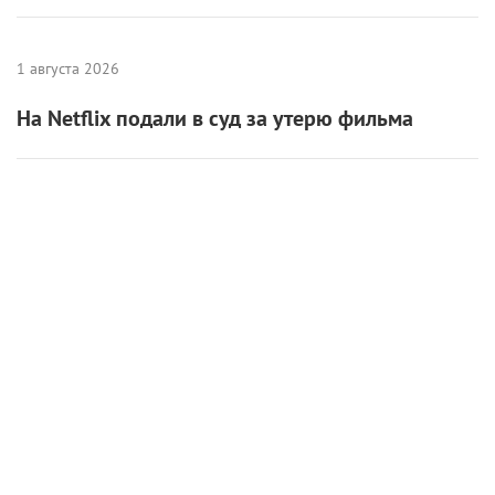
Самые ожидаемые российские премьеры
ближайшего будущего
1 августа 2026
На Netflix подали в суд за утерю фильма