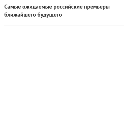
6 августа 2026
«Мастерская «12» Никиты Михалкова» и ON
Медиа запустили творческую лабораторию
для молодых режиссеров