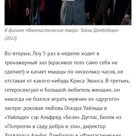
В фильме «Фантастические твари: Тайны Дамблдора»
(2022)
Во-вторых, Лоу 5 раз в неделю ходит в
тренажерный зал (красивое тело само себя не
сделает) и качает мышцы по несколько часов, не
отставая от какого-нибудь Криса Эванса. В-третьих,
гетеросексуал и большой любитель женщин, он
никогда не боялся играть мужчин из «другого»
лагеря: роковая любовь Оскара Уайльда в
«Уайльде» сэр Альфред «Бози» Дуглас, Билли из
«Полуночи в саду добра и зла», директор
Хогвардса Альбус Дамблдор в «Фантастических