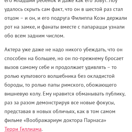
его младший ребенок и даже как его зовут. Лоу
удалось скрыть сам факт, что он в шестой раз стал
отцом – и он, и его подруга Филиппа Коэн держали
рот на замке, и фанаты вместе с папарацци узнали
обо всем задним числом.
Актера уже даже не надо никого убеждать, что он
способен на большее, но он по-прежнему бросает
вызов самому себе и продолжает удивлять – то
ролью культового волшебника без окладистой
бороды, то ролью папы римского, обожающего
вишневую колу. Ему нравится обманывать публику,
раз за разом демонстрируя все новые фокусы,
представая в новых обличьях, как в том самом
фильме «Воображариум доктора Парнаса»
Терри Гиллиама
.