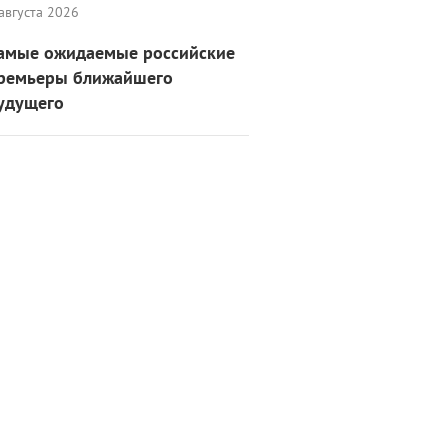
августа 2026
амые ожидаемые российские
ремьеры ближайшего
удущего