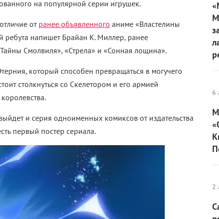
ованного на популярной серии игрушек.
«
М
 отличие от
ранее объявленного
аниме «Властелины
з
й ребута напишет Брайан К. Миллер, ранее
л
«Тайны Смолвиля», «Стрела» и «Сонная лощина».
р
терния, который способен превращаться в могучего
стоит столкнуться со Скелетором и его армией
6 
королевства.
М
выйдет и серия одноименных комиксов от издательства
«
есть первый постер сериала.
К
П
2 
С
п