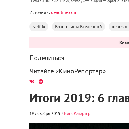
Если вы нашли ошибку, пожалуйста, выделите фрагмент те
Источник:
deadline.com
Netflix
Властелины Вселенной
перезап
Ком
Поделиться
Читайте «КиноРепортер»
Итоги 2019: 6 гла
19 декабря 2019 /
КиноРепортер