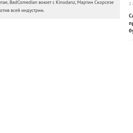
тае, BadComedian воюет с Kinodanz, Мартин Скорсезе
2 
ротив всей индустрии.
С
п
б