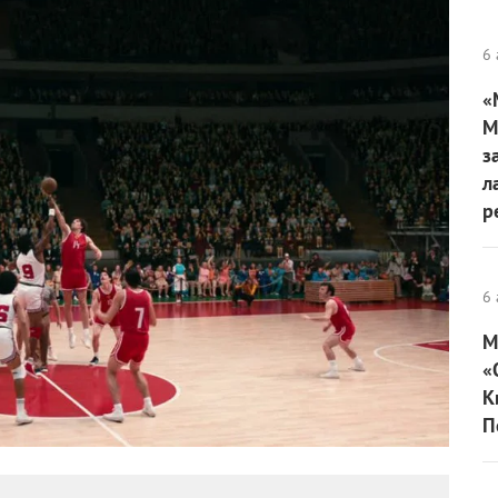
6 
«
М
з
л
р
6 
М
«
К
П