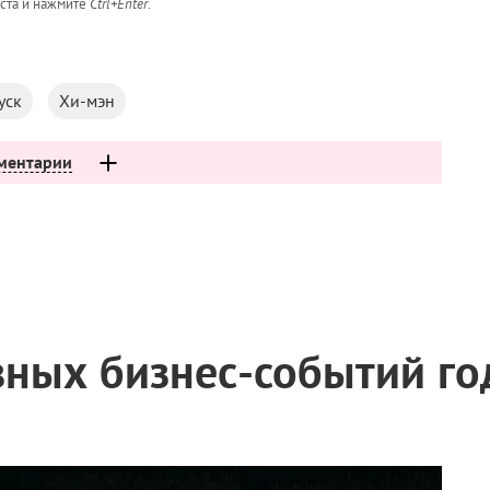
кста и нажмите
Ctrl+Enter
.
уск
Хи-мэн
ментарии
вных бизнес-событий го