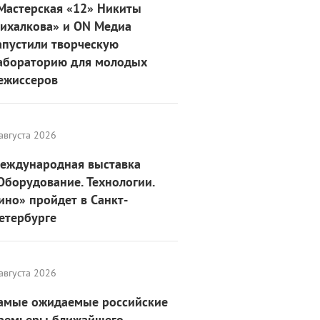
Мастерская «12» Никиты
ихалкова» и ON Медиа
апустили творческую
абораторию для молодых
ежиссеров
августа 2026
еждународная выставка
Оборудование. Технологии.
ино» пройдет в Санкт-
етербурге
августа 2026
амые ожидаемые российские
ремьеры ближайшего