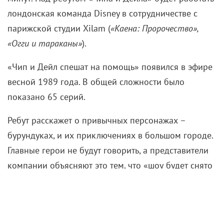
лондонская команда Disney в сотрудничестве с
парижской студии Xilam (
«Каена: Пророчество»,
«Огги и тараканы»
).
«Чип и Дейл спешат на помощь» появился в эфире
весной 1989 года. В общей сложности было
показано 65 серий.
Ребут расскажет о привычных персонажах –
бурундуках, и их приключениях в большом городе.
Главные герои не будут говорить, а представители
компании объясняют это тем, что «шоу будет снято
в классическом комедийном стиле». Новый
мультсериал создают специально для
стримингового сервиса Disney+, запуск которого