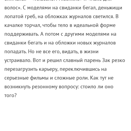
волос». С моделями на свиданки бегал, деньжищи
лопатой греб, на обложках журналов светился. В
качалке торчал, чтобы тело в идеальной форме
поддерживать. А потом с другими моделями на
свиданки бегать и на обложки новых журналов
попадать. Но не все его, видать, в жизни
устраивало. Вот и решил славный парень Зак резко
перезагрузить карьеру, переключившись на
серьезные фильмы и сложные роли. Как тут не
возникнуть резонному вопросу: стоило ли оно
того?
Справедливости ради отметим, что в серьезных
лентах Зак Эфрон появлялся и в нулевых, когда
Голливуд короновал его как суперзвезду