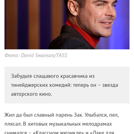
Фото: David Swanson/TASS
Забудьте слащавого красавчика из
тинейджерских комедий: теперь он – звезда
авторского кино.
Жил да был славный парень Зак. Улыбался, пел,
плясал. В хитовых музыкальных мелодрамах
снимался – «Классном мюзикле» и «Лаке для