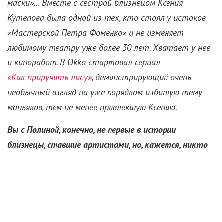
маски»… Вместе с сестрой-близнецом Ксения
Кутепова была одной из тех, кто стоял у истоков
«Мастерской Петра Фоменко» и не изменяет
любимому театру уже более 30 лет. Хватает у нее
и киноработ. В Okko стартовал сериал
«Как приручить лису»
, демонстрирующий очень
необычный взгляд на уже порядком избитую тему
маньяков, тем не менее привлекшую Ксению.
Вы с Полиной, конечно, не первые в истории
близнецы, ставшие артистами, но, кажется, никто
из них не отказывался от эксплуатации похожести
и не выбирал совершенно самостоятельный путь. И
уж точно не достиг в этом таких высот…
— Не знаю, первые мы такие или нет. Но если и так,