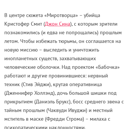
летом. Чтобы избежать тюрьмы, он соглашается на
новую миссию – выследить и уничтожить
инопланетных существ, захватывающих
человеческие оболочки. Над проектом «Бабочка»
работают и другие провинившиеся: нервный
техник (Стив Эйджи), крутая оперативница
(Дженнифер Холлэнд), дочь большой шишки под
прикрытием (Даниэль Брукс), босс среднего звена с
тайным прошлым (Чаквуди Ивуджи) и местный
мститель в маске (Фредди Строма) – милаха с
психопатическими наклонностями.
Грани допустимого у этой великолепной шестерки
варьируются: кто-то не может решится на первое
убийство, у кого-то, наоборот,
«чувство нормы
отъехало после того инцидента»
. Легкое ПТСР,