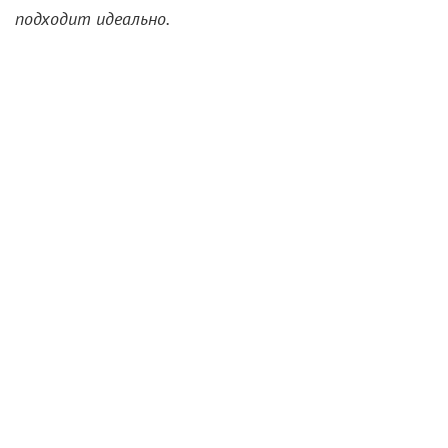
подходит идеально.
В центре сюжета «Миротворца» – убийца
Кристофер Смит (
Джон Сина
), с которым зрители
познакомились (и едва не попрощались) прошлым