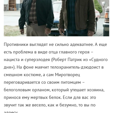
Противники выглядят не сильно адекватнее. А еще
есть проблема в виде отца главного героя –
нациста и суперзлодея (
Роберт Патрик из
«Судного
дня»
). На фоне маячит телохранитель-дзюдоист в
смешном костюме, а сам Миротворец
переговаривается со своим питомцем –
белоголовым орланом, который утешает хозяина,
принося ему мертвых белок. Если для вас это
звучит так же весело, как и безумно, то вы по
адресу.
А вот классической супергероики ждать не стоит,
здесь исключительно «секс, наркотики и рок-н-
ролл». В контексте последнего пункта
«Миротворец» порой почти что притворяется