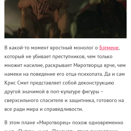
В какой-то момент яростный монолог о
Бэтмене
,
который не убивает преступников, чем только
множит насилие, раскрывает Миротворца ярче, чем
намеки на поведение его отца-психопата. Да и сам
Крис Смит представляет собой деконструкцию
другой значимой в поп-культуре фигуры –
сверхсильного спасителя и защитника, готового на
все ради мира и справедливости.
В этом плане «Миротворец» похож одновременно
и на «Пипец», и на «Пацанов», тоже снискавших
любовь публики за раскованность и
нетолерантность. Там эгоистичных отморозков, хоть
с реальными силами, хоть нет, разбирали на
винтики. Ганн, на своей шкуре испытавший, что