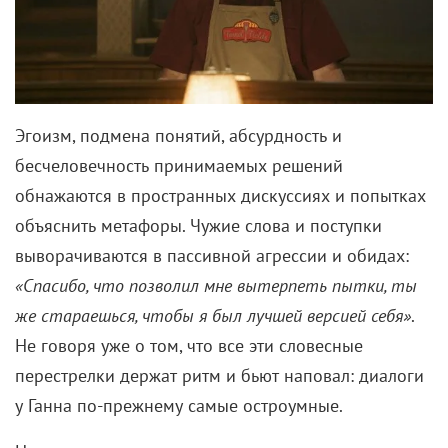
бесчеловечность принимаемых решений
обнажаются в пространных дискуссиях и попытках
объяснить метафоры. Чужие слова и поступки
выворачиваются в пассивной агрессии и обидах:
«Спасибо, что позволил мне вытерпеть пытки, ты
же стараешься, чтобы я был лучшей версией себя»
.
Не говоря уже о том, что все эти словесные
перестрелки держат ритм и бьют наповал: диалоги
у Ганна по-прежнему самые остроумные.
Неловкие моменты смакуются, герои то и дело не
чувствуют окружения, все оказывается не тем, чем
кажется… И за этим мало-помалу теряется сам
сюжет. Первые три серии похожи на расширенную
экспозицию, что простительно, но к пятому эпизоду