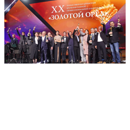
Романтическая сказка Михаила Локшина
«Серебряные коньки» получила 6 статуэток,
включая главную – как лучший фильм 2021
года.
Перед началом
XX церемонии вручения премии
Национальной Академии кинематографических
искусств и наук России «Золотой орел» вопросов
было много. Прежде всего, состоится ли сама