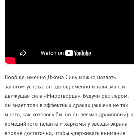
Вообще, именно Джона Сину можно назвать
залогом успеха: он одновременно и талисман, и
движущая сила «Миротворца». Будучи рестлером,
он знает толк в эффектных драках (экшена не так
много, как хотелось бы, но он весьма драйвовый), а
комедийного таланта и харизмы у звезды экрана
вполне достаточно, чтобы удерживать внимание
зрителя на протяжении 40 минут.
Безудержная искренность его персонажа чуть
оттеняется его драматическим прошлым, флешбэки
из которого появляются только в пятой серии и