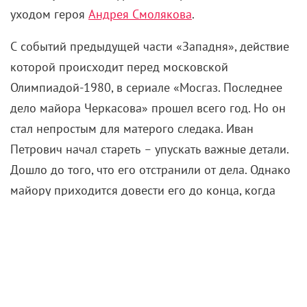
уходом героя
Андрея Смолякова
.
С событий предыдущей части «Западня», действие
которой происходит перед московской
Олимпиадой-1980, в сериале «Мосгаз. Последнее
дело майора Черкасова» прошел всего год. Но он
стал непростым для матерого следака. Иван
Петрович начал стареть
–
упускать важные детали.
Дошло до того, что его отстранили от дела. Однако
майору приходится довести его до конца, когда
становится понятно, что следующей жертвой
неуловимого убийцы может стать он сам.