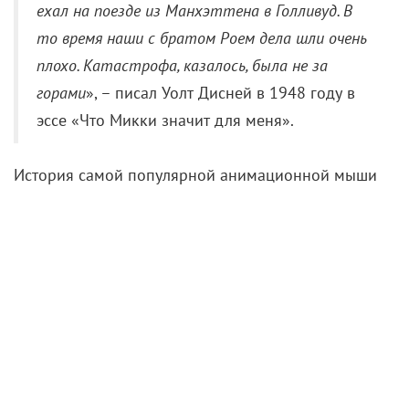
ехал на поезде из Манхэттена в Голливуд. В
то время наши с братом Роем дела шли очень
плохо. Катастрофа, казалось, была не за
горами
», – писал Уолт Дисней в 1948 году в
эссе «Что Микки значит для меня».
История самой популярной анимационной мыши
начинается с не самого известного кролика. В
1920-х студия Уолта Диснея и его брата являлась
лишь одной из небольших мультипликационных
фирм, работавших на киногигантов. В случае с
анимационным дуэтом это была Universal Pictures.
В 1927 году Дисней вместе с первоклассным
мультипликатором Абом Айверксом создали для
студии Удачливого кролика Освальда с круглым