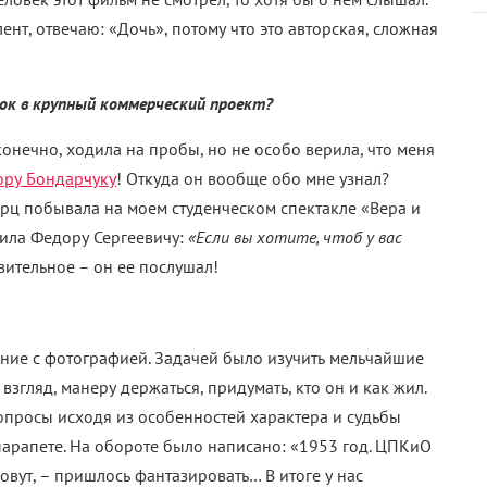
лент, отвечаю: «Дочь», потому что это авторская, сложная
ок в крупный коммерческий проект?
конечно, ходила на пробы, но не особо верила, что меня
ру Бондарчуку
! Откуда он вообще обо мне узнал?
арц побывала на моем студенческом спектакле «Вера и
вила Федору Сергеевичу:
«Если вы хотите, чтоб у вас
ительное – он ее послушал!
ение с фотографией. Задачей было изучить мельчайшие
взгляд, манеру держаться, придумать, кто он и как жил.
вопросы исходя из особенностей характера и судьбы
парапете. На обороте было написано: «1953 год. ЦПКиО
 зовут, – пришлось фантазировать… В итоге у нас