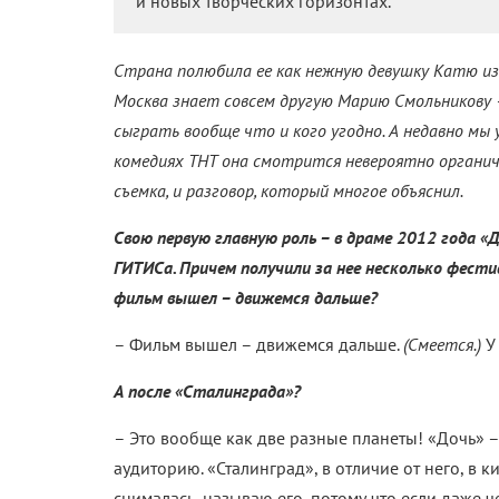
и новых творческих горизонтах.
Страна полюбила ее как нежную девушку Катю и
Москва знает совсем другую Марию Смольникову 
сыграть вообще что и кого угодно. А недавно мы 
комедиях ТНТ она смотрится невероятно органич
съемка, и разговор, который многое объяснил.
Свою первую главную роль – в драме 2012 года «Д
ГИТИСа. Причем получили за нее несколько фести
фильм вышел – движемся дальше?
– Фильм вышел – движемся дальше.
(Смеется.)
У 
А после «Сталинграда»?
– Это вообще как две разные планеты! «Дочь»
аудиторию. «Сталинград», в отличие от него, в 
снималась, называю его, потому что если даже ч