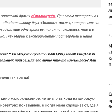
з
л
з эпической драмы
«Сталинград»
. При этом театральная
р
– обладательницу двух «Золотых масок», которая может
увидели еще одну грань ее таланта: оказалось, что и в
но. Тягу Марии к экспериментам подтвердили и наша
6 
М
«
очь» – вы сыграли практически сразу после выпуска из
К
вальных призов. Для вас лично что-то изменилось? Или
П
меня так всегда!
2 
С
 – кино малобюджетное, не имело выхода на широкую
п
кинотеатрах показывали, и когда меня спрашивают, где я
б
еловек этот фильм не смотрел, то хотя бы о нем слышал.