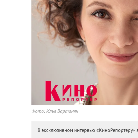
Фото: Илья Вартанян
В эксклюзивном интервью «КиноРепортеру» ак