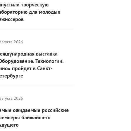
апустили творческую
абораторию для молодых
ежиссеров
августа 2026
еждународная выставка
Оборудование. Технологии.
ино» пройдет в Санкт-
етербурге
августа 2026
амые ожидаемые российские
ремьеры ближайшего
удущего