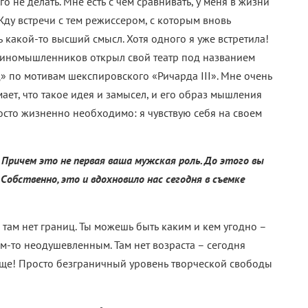
 не делать. Мне есть с чем сравнивать, у меня в жизни
 Жду встречи с тем режиссером, с которым вновь
ть какой-то высший смысл. Хотя одного я уже встретила!
единомышленников открыл свой театр под названием
» по мотивам шекспировского «Ричарда III». Мне очень
ает, что такое идея и замысел, и его образ мышления
осто жизненно необходимо: я чувствую себя на своем
 Причем это не первая ваша мужская роль. До этого вы
Собственно, это и вдохновило нас сегодня в съемке
 там нет границ. Ты можешь быть каким и кем угодно –
м-то неодушевленным. Там нет возраста – сегодня
ающе! Просто безграничный уровень творческой свободы