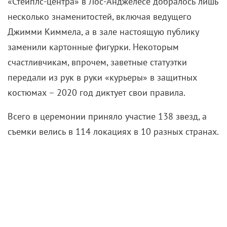
«Стейплс-центра» в Лос-Анджелесе добралось лишь
несколько знаменитостей, включая ведущего
Джимми Киммела, а в зале настоящую публику
заменили картонные фигурки. Некоторым
счастливчикам, впрочем, заветные статуэтки
передали из рук в руки «курьеры» в защитных
костюмах – 2020 год диктует свои правила.
Всего в церемонии приняло участие 138 звезд, а
съемки велись в 114 локациях в 10 разных странах.
«КиноРепортер» собрал самые яркие моменты
трансляции, где не обошлось без неожиданных
сюрпризов, трогательных речей и смелых
призывов. Кроме того, сказалось и отсутствие
строгого дресс-кода: некоторые звезды решили
особо не наряжаться, раз обошлось без красных