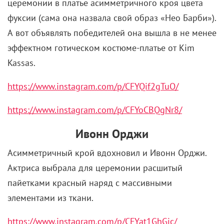
церемонии в платье асимметричного кроя цвета
фуксии (сама она назвала свой образ «Нео Барби»).
А вот объявлять победителей она вышла в не менее
эффектном готическом костюме-платье от Kim
Kassas.
https://www.instagram.com/p/CFYQif2gTuO/
https://www.instagram.com/p/CFYoCBQgNr8/
Ивонн Орджи
Асимметричный крой вдохновил и Ивонн Орджи.
Актриса выбрала для церемонии расшитый
пайетками красный наряд с массивными
элементами из ткани.
https://www.instagram.com/p/CFYat1GhGjc/