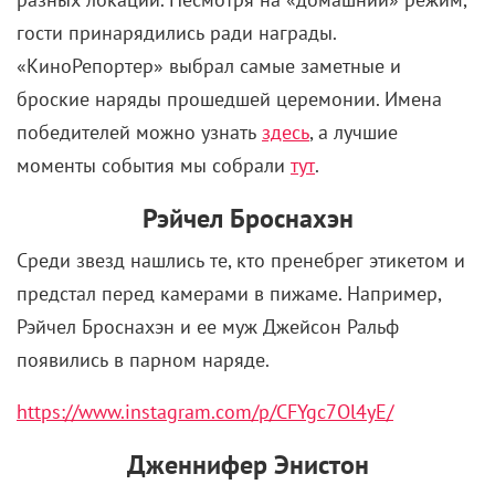
гости принарядились ради награды.
«КиноРепортер» выбрал самые заметные и
броские наряды прошедшей церемонии. Имена
победителей можно узнать
здесь
, а лучшие
моменты события мы собрали
тут
.
Рэйчел Броснахэн
Среди звезд нашлись те, кто пренебрег этикетом и
предстал перед камерами в пижаме. Например,
Рэйчел Броснахэн и ее муж Джейсон Ральф
появились в парном наряде.
https://www.instagram.com/p/CFYgc7Ol4yE/
Дженнифер Энистон