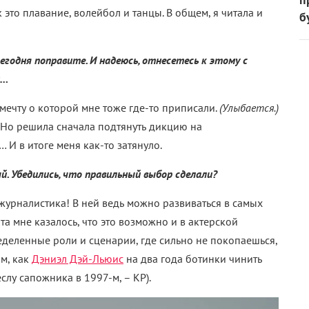
 это плавание, волейбол и танцы. В общем, я читала и
б
сегодня поправите. И надеюсь, отнесетесь к этому с
и…
мечту о которой мне тоже где-то приписали.
(Улыбается.)
. Но решила сначала подтянуть дикцию на
 И в итоге меня как-то затянуло.
. Убедились, что правильный выбор сделали?
 журналистика! В ней ведь можно развиваться в самых
 мне казалось, что это возможно и в актерской
еделенные роли и сценарии, где сильно не покопаешься,
им, как
Дэниэл Дэй-Льюис
на два года ботинки чинить
слу сапожника в 1997-м, – КР).