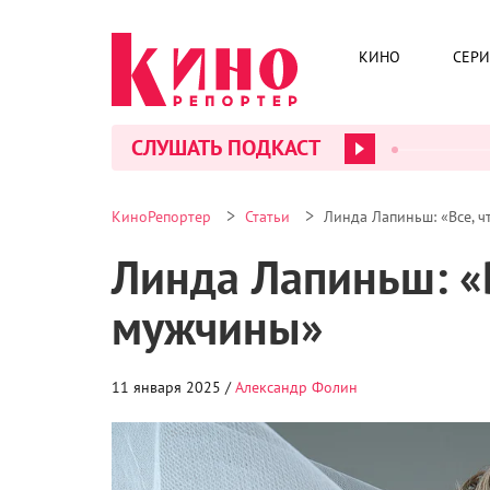
КИНО
СЕР
СЛУШАТЬ ПОДКАСТ
>
>
КиноРепортер
Статьи
Линда Лапиньш: «Все, ч
Линда Лапиньш: «В
мужчины»
11 января 2025 /
Александр Фолин