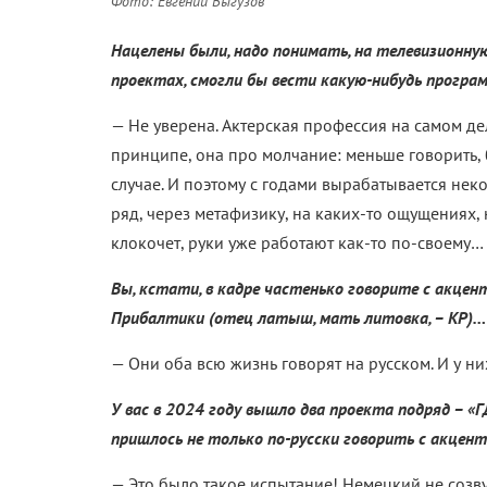
Фото: Евгений Выгузов
Нацелены были, надо понимать, на телевизионную
проектах, смогли бы вести какую-нибудь програ
—
Не уверена. Актерская профессия на самом дел
принципе, она про молчание: меньше говорить, б
случае. И поэтому с годами вырабатывается нек
ряд, через метафизику, на каких-то ощущениях, н
клокочет, руки уже работают как-то по-своему…
Вы, кстати, в кадре частенько говорите с акцент
Прибалтики (отец латыш, мать литовка, – КР)…
—
Они оба всю жизнь говорят на русском. И у ни
У вас в 2024 году вышло два проекта подряд – «
пришлось не только по-русски говорить с акцент
—
Это было такое испытание! Немецкий не созву