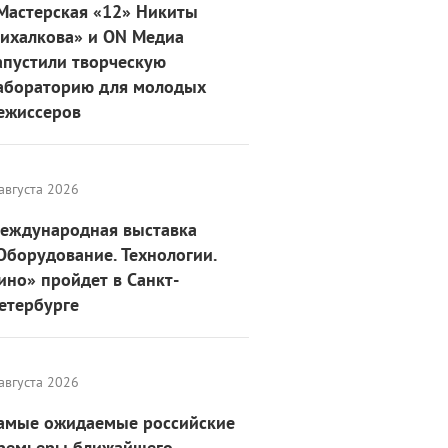
Мастерская «12» Никиты
ихалкова» и ON Медиа
апустили творческую
абораторию для молодых
ежиссеров
августа 2026
еждународная выставка
Оборудование. Технологии.
ино» пройдет в Санкт-
етербурге
августа 2026
амые ожидаемые российские
ремьеры ближайшего