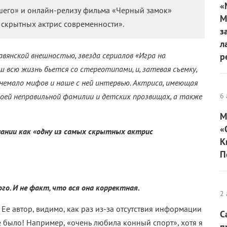
«
шего» и онлайн-релизу фильма «Черный замок»
М
 скрытных актрис современности».
з
л
лавянской внешностью, звезда сериалов «Игра на
р
 всю жизнь бьется со стереотипами, и, затевая съемку,
немало мифов и наше с ней интервью. Актриса, имеющая
воей неправильной фамилии и детских прозвищах, а также
6 
М
«
звании как «одну из самых скрытных актрис
К
П
го. И не факт, что вся она корректная.
2 
Ее автор, видимо, как раз из-за отсутствия информации
С
е было! Например, «очень любила конный спорт», хотя я
п