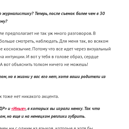
 журналистику? Теперь, после съемок более чем в 30
мму?
е предполагает не так уж много разговоров. В
ольше смотреть, наблюдать. Для меня так, во всяком
ое косноязычие. Потому что все идет через визуальный
а интуиции. И вот у тебя в голове образ, сердце
 А вот объяснить толком ничего не можешь!
ом, но в жизни у вас его нет, хотя ваши родители из
х тоже нет никакого акцента.
ГДР» и
«Иные»
, в которых вы играли немку. Так что
ом, но еще и на немецком реплики зубрить.
чен ни с одним из языков, которые я хотя бы