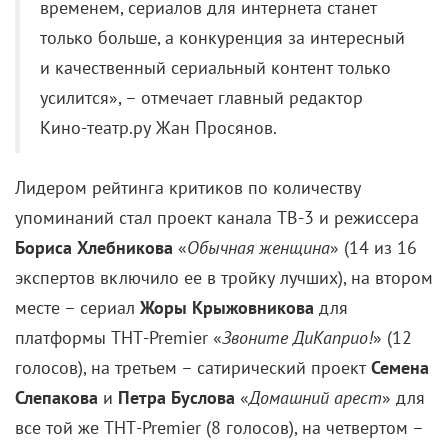
и качественный сериальный контент только
усилится», – отмечает главный редактор
Кино-театр.ру Жан Просянов.
Лидером рейтинга критиков по количеству
упоминаний стал проект канала ТВ-3 и режиссера
Бориса Хлебникова
«
Обычная женщина
» (14 из 16
экспертов включило ее в тройку лучших), на втором
месте – сериал
Жоры Крыжовникова
для
платформы ТНТ-Premier «
Звоните ДиКаприо!
» (12
голосов), на третьем – сатирический проект
Семена
Слепакова
и
Петра Буслова
«
Домашний арест
» для
все той же ТНТ-Premier (8 голосов), на четвертом –
сериал
Сергея Урсуляка
«
Ненастье»
для телеканала
«Россия-1» (3 голоса). Лидер по количеству первых