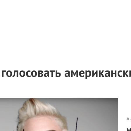
 голосовать американск
6 
М