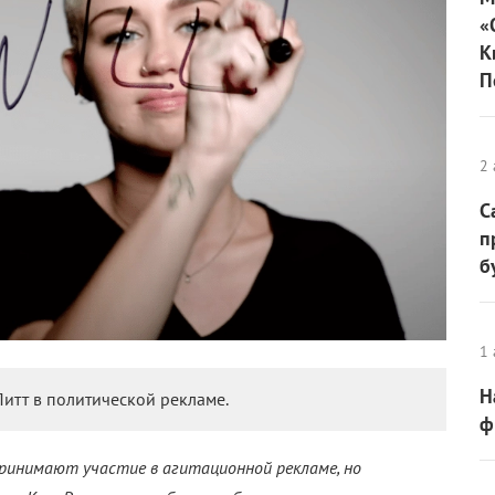
«
К
П
2 
С
п
б
1 
Н
итт в политической рекламе.
ф
ринимают участие в агитационной рекламе, но