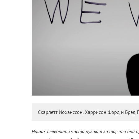
Скарлетт Йоханссон, Харрисон Форд и Брэд П
Наших селебрити часто ругают за то, что они п