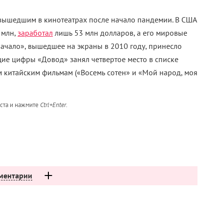
 вышедшим в кинотеатрах после начало пандемии. В США
 млн,
заработал
лишь 53 млн долларов, а его мировые
Начало», вышедшее на экраны в 2010 году, принесло
щие цифры «Довод» занял четвертое место в списке
м китайским фильмам («Восемь сотен» и «Мой народ, моя
кста и нажмите
Ctrl+Enter
.
ментарии