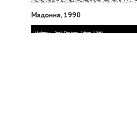
голливудские звезды делают это уже почти 30 ле
Мадонна, 1990
Madonna — Rock The Vote! Advert (1990)