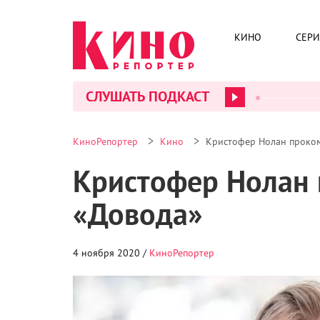
КИНО
СЕР
СЛУШАТЬ ПОДКАСТ
>
>
КиноРепортер
Кино
Кристофер Нолан проком
Кристофер Нолан 
«Довода»
4 ноября 2020 /
КиноРепортер