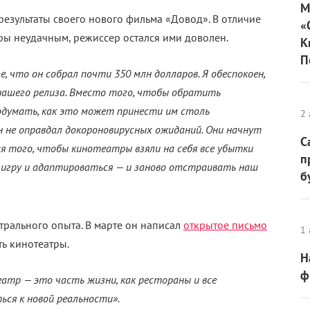
М
зультаты своего нового фильма «Довод». В отличие
«
ры неудачным, режиссер остался ими доволен.
К
П
ге, что он собрал почти 350 млн долларов. Я обеспокоен,
нашего релиза. Вместо того, чтобы обратить
подумать, как это может принести им столь
2 
н не оправдал докороновирусных ожиданий. Они начнут
С
я того, чтобы кинотеатры взяли на себя все убытки
п
 игру и адаптироваться — и заново отстраивать наш
б
рального опыта. В марте он написал
открытое письмо
1 
ть кинотеатры.
Н
ф
атр — это часть жизни, как рестораны и все
ься к новой реальности».