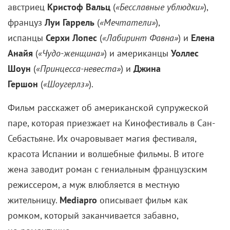
австриец
Кристоф Вальц
(
«Бесславные ублюдки»
),
француз
Луи Гаррель
(
«Мечтатели»
),
испанцы
Серхи Лопес
(
«Лабиринт Фавна»
) и
Елена
Анайя
(
«Чудо-женщина»
) и американцы
Уоллес
Шоун
(
«Принцесса-невеста»
) и
Джина
Гершон
(
«Шоугерлз»
).
Фильм расскажет об американской супружеской
паре, которая приезжает на Кинофестиваль в Сан-
Себастьяне. Их очаровывает магия фестиваля,
красота Испании и волшебные фильмы. В итоге
жена заводит роман с гениальным французским
режиссером, а муж влюбляется в местную
жительницу.
Mediapro
описывает фильм как
ромком, который заканчивается забавно,