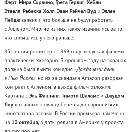
Ферт
,
Мира Сорвино
,
Грета
Гервиг
,
Хейли
Этвелл
,
Ребекка
Холл
,
Эван Рэйчел Вуд
и
Эллен
Пейдж
заявили, что больше не будут работать
с Алленом. Многие из них также извинились за то,
что снимались у него раньше.
83-летний
режиссер с 1969 году выпускал фильмы
практически ежегодно. В прошлом году на экранах
должна была выйти комедия
«Дождливый день
в Нью-Йорке»
, но из-за скандала Amazon разорвал
контракт с Алленом, а выход фильм отложил.
Картина с
Эль Фаннинг
,
Тимоти Шаламе
и
Джудом
Лоу
в главных ролях доберется до европейских
кинотеатров осенью. В России премьера намечена
на
10 октября
, а даты релиза в Америке у проекта
до сих пор нет.