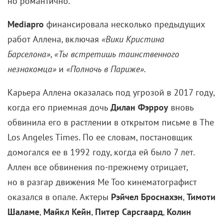
но романтично.
Mediapro
финансировала несколько предыдущих
работ Аллена, включая
«Вики Кристина
Барселона»
,
«Ты встретишь таинственного
незнакомца»
и
«Полночь в Париже»
.
Карьера Аллена
оказалась под угрозой в 2017 году,
когда его приемная дочь
Дилан Фэрроу
вновь
обвинила его в растлении в открытом письме в The
Los Angeles Times. По ее словам, постановщик
домогался ее в 1992 году, когда ей было 7 лет.
Аллен все обвинения по-прежнему отрицает,
но в разгар движения Me Too кинематографист
оказался в опале. Актеры
Рэйчел
Броснахэн
,
Тимоти
Шаламе
,
Майкл Кейн
,
Питер Сарсгаард
,
Колин