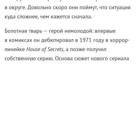
в округе. Довольно скоро они поймут, что ситуация
куда сложнее, чем кажется сначала.
Болотная тварь — герой немолодой: впервые
в комиксах он дебютировал в 1971 году в хоррор-
линейке
House of Secrets
, а позже получил
собственную серию. Основа сюжет нового сериала
осталась той же, что и в комиксе: Алека Холланда
смертельно ранили и сбросили в трясину, из-за
чего он неожиданно для себя стал
антропоморфным существом больше похожим
на растение, чем на человека. При этом разум
у него сохранился, и теперь он сражается против
зла (и собственных «убийц») и защищает родное
болото, природу в целом и людей.