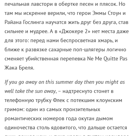
печальная лавстори в обертке песен и плясок. Но
там мы искренне верили, что герои Эммы Стоун и
Райана Гослинга научатся жить друг без друга, став
сильнее и мудрее. А в «Джокере 2» нет места даже
для этого: перед нами беспросветная хмарь, и
ближе к развязке сахарные поп-шлягеры логично
сменяет убийственная перепевка Ne Me Quitte Pas
Жака Бреля.
If you go away on this summer day then you might as
well take the sun away
, – надтреснуто стонет в
телефонную трубку Флек с потекшим клоунским
гримом: один из самых пронзительных
романтических номеров года окутан дымом
одиночества столь ядовитого, что дальше остается