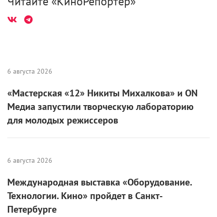
Читайте «КиноРепортер»