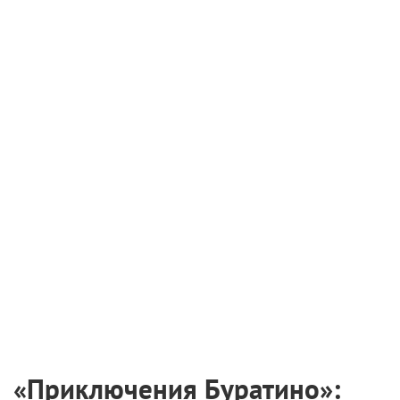
для молодых режиссеров
6 августа 2026
Международная выставка «Оборудование.
Технологии. Кино» пройдет в Санкт-
Петербурге
2 августа 2026
Самые ожидаемые российские премьеры
ближайшего будущего