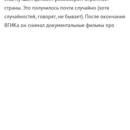
Прошло полвека, но фильм Леонида Нечаева
по-прежнему часть нашего общего детства.
Первый день 1976 года у советских телезрителей
выдался насыщенным. Пока взрослые отсыпались
после бурного празднования Нового года, еще не зная,
что через несколько часов им предстоит впервые
увидеть «Иронию судьбы, или С легким паром!», дети
устроились перед теликами, чтобы посмотреть