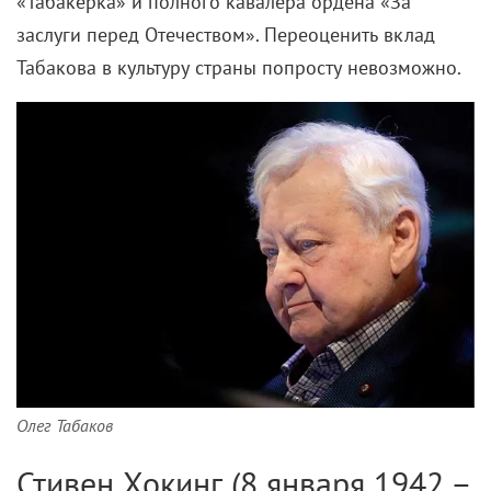
«Табакерка» и полного кавалера ордена «За
заслуги перед Отечеством». Переоценить вклад
Табакова в культуру страны попросту невозможно.
Олег Табаков
Стивен Хокинг (8 января 1942 –