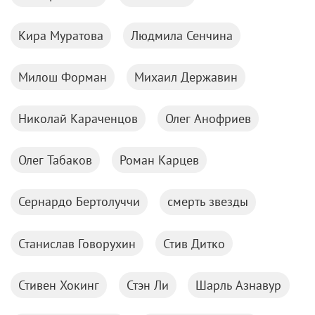
Кира Муратова
Людмила Сенчина
Милош Форман
Михаил Державин
Николай Караченцов
Олег Анофриев
Олег Табаков
Роман Карцев
Сернардо Бертолуччи
смерть звезды
Станислав Говорухин
Стив Дитко
Стивен Хокинг
Стэн Ли
Шарль Азнавур