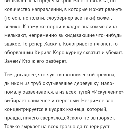
вырывается за пределы крошечного пятачка, но
количество направлений, в которые может рвануть
(то есть поползти, слоубернер все-таки) сюжет,
велико. К тому же порой в кадре знакомые лица
мелькают, непременно выкидывающие что-нибудь
эдакое. То рэпер Хаски в Кологривого плюнет, то
оборванный Кирилл Кяро курицу схватит и убежит.
Зачем? Кто ж его разберет.
Тем досаднее, что чувство хтонической тревоги,
дымком из труб окутывавшее деревушку, мало-
помалу развеивается, а из всех путей «Искупление»
выбирает наименее интересный. Незримое зло
концентрируется в кудрях кузнеца, который,
правда, ничего сверхзлодейского не вытворяет.
Только зыркает на всех грозно да генерирует