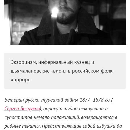
Экзорцизм, инфернальный кузнец и
шьямалановские твисты в российском фолк-
хорроре.
Ветеран русско-турецкой войны 1877–1878-го (
Сергей Безруков
), пороху изрядно нюхнувший и
супостатов немало положивший, возвращается в
родные пенаты. Представляющие собой избушки да