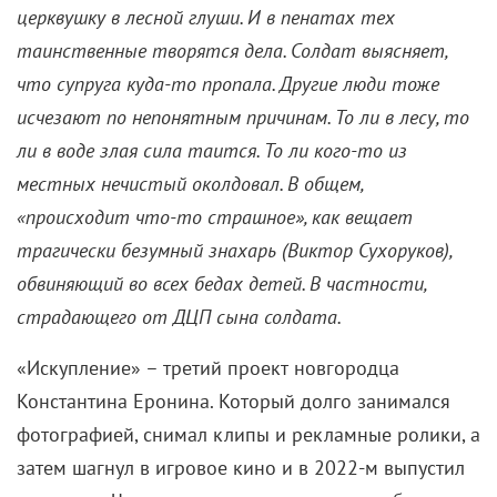
церквушку в лесной глуши. И в пенатах тех
таинственные творятся дела. Солдат выясняет,
что супруга куда-то пропала. Другие люди тоже
исчезают по непонятным причинам. То ли в лесу, то
ли в воде злая сила таится. То ли кого-то из
местных нечистый околдовал. В общем,
«происходит что-то страшное», как вещает
трагически безумный знахарь (Виктор Сухоруков),
обвиняющий во всех бедах детей. В частности,
страдающего от ДЦП сына солдата.
«Искупление» – третий проект новгородца
Константина Еронина. Который долго занимался
фотографией, снимал клипы и рекламные ролики, а
затем шагнул в игровое кино и в 2022-м выпустил