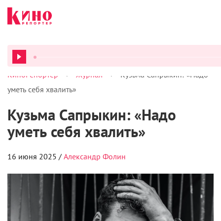
>
>
КиноРепортер
Журнал
Кузьма Сапрыкин: «Надо
ВСЕ ПОД
уметь себя хвалить»
Кузьма Сапрыкин: «Надо
уметь себя хвалить»
16 июня 2025 /
Александр Фолин