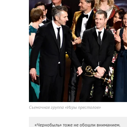
Съемочная группа «Игры престолов»
«Чернобыль» тоже не обошли вниманием.