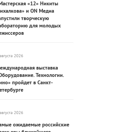
Мастерская «12» Никиты
ихалкова» и ON Медиа
апустили творческую
абораторию для молодых
ежиссеров
августа 2026
еждународная выставка
Оборудование. Технологии.
ино» пройдет в Санкт-
етербурге
августа 2026
амые ожидаемые российские
ремьеры ближайшего