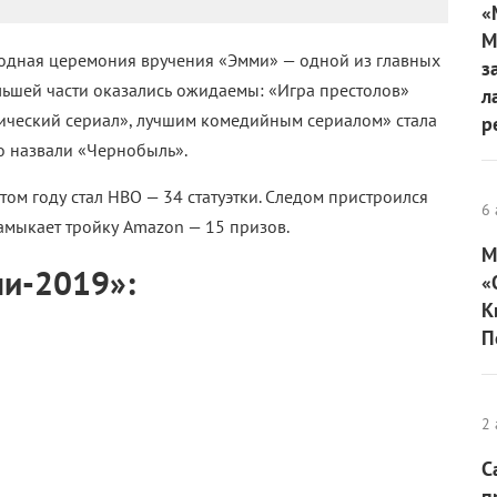
«
М
годная церемония вручения «Эмми» — одной из главных
з
льшей части оказались ожидаемы: «Игра престолов»
л
ческий сериал», лучшим комедийным сериалом» стала
р
о назвали «Чернобыль».
том году стал НВО — 34 статуэтки. Следом пристроился
6 
замыкает тройку Amazon — 15 призов.
М
ми-2019»:
«
К
П
2 
С
п