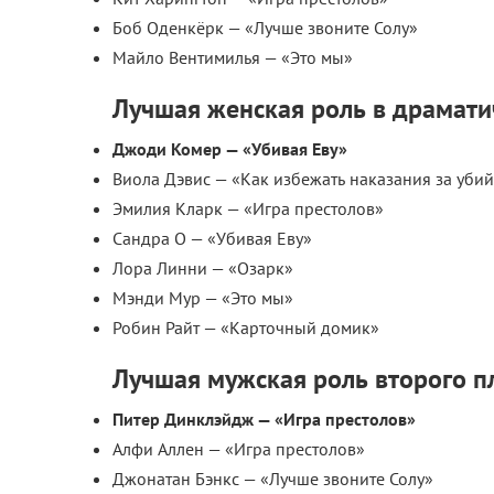
Боб Оденкёрк — «Лучше звоните Солу»
Майло Вентимилья — «Это мы»
Лучшая женская роль в драмати
Джоди Комер — «Убивая Еву»
Виола Дэвис — «Как избежать наказания за убий
Эмилия Кларк — «Игра престолов»
Сандра О — «Убивая Еву»
Лора Линни — «Озарк»
Мэнди Мур — «Это мы»
Робин Райт — «Карточный домик»
Лучшая мужская роль второго п
Питер Динклэйдж — «Игра престолов»
Алфи Аллен — «Игра престолов»
Джонатан Бэнкс — «Лучше звоните Солу»