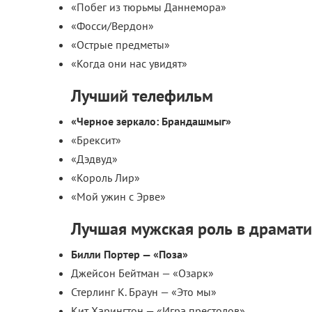
«Побег из тюрьмы Даннемора»
«Фосси/Вердон»
«Острые предметы»
«Когда они нас увидят»
Лучший телефильм
«Черное зеркало: Брандашмыг»
«Брексит»
«Дэдвуд»
«Король Лир»
«Мой ужин с Эрве»
Лучшая мужская роль в драмати
Билли Портер — «Поза»
Джейсон Бейтман — «Озарк»
Стерлинг К. Браун — «Это мы»
Кит Харингтон — «Игра престолов»