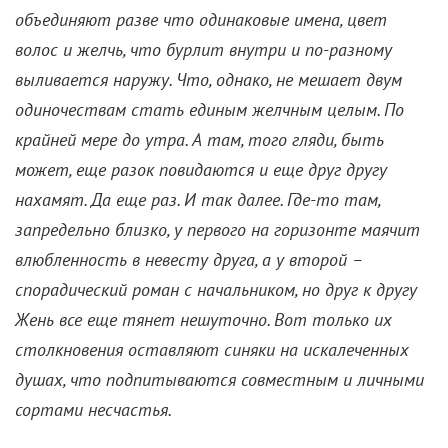
может, еще разок повидаются и еще друг другу
нахамят. Да еще раз. И так далее. Где-то там,
запредельно близко, у первого на горизонте маячит
влюбленность в невесту друга, а у второй –
спорадический роман с начальником, но друг к другу
Жень все еще тянет нешуточно. Вот только их
столкновения оставляют синяки на искалеченных
душах, что подпитываются совместным и личными
сортами несчастья.
Как описанные взаимоотношения не назови – а
герой Токаева прямо-таки вслух проговаривает
девиз всех токсично созависимых («
пусть мне
будет плохо с тобой, чем хорошо без тебя
»), – суть
их от этого не поменяется. И корабль так и не
поплывет, но будет отчаянно отталкиваться от