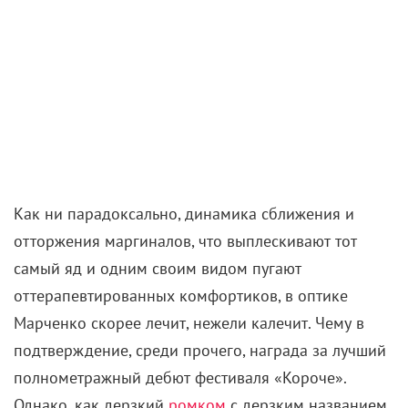
Как ни парадоксально, динамика сближения и
отторжения маргиналов, что выплескивают тот
самый яд и одним своим видом пугают
оттерапевтированных комфортиков, в оптике
Марченко скорее лечит, нежели калечит. Чему в
подтверждение, среди прочего, награда за лучший
полнометражный дебют фестиваля «Короче».
Однако, как дерзкий
ромком
с дерзким названием
расколол гостей смотра на два лагеря, так и,
вероятно, посеет раздор среди массовой –
насколько это вообще возможно, учитывая
авторскую природу сего дерзкого зрелища –
публики. Ведь, что называется, смотреть на это