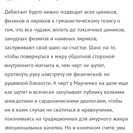
чтобы повернуться к миру обратной стороной
внутреннего магнита и, чем черт не шутит,
протянуть руку навстречу не физической, но
душевной близости. А черт у Марченко на деле еще
как шутит и всячески запутывает публику колкими
анекдотами и сардоническими диалогами, чтобы
ни в коем случае не скатиться в нравоучения,
покачиваясь на традиционных для амурного жанра
эмоциональных качелях. Но в конечном счете, увы
и ах, скатывается.
Однако качели, с которых по-своему счастливые
свесили свои тонкие ножки, отлиты не из
одноразового пластика или переливающегося на
свету алюминия, а из металлов тяжелых и