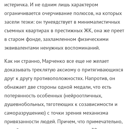
эквивалентами ненужных воспоминаний.
Как ни странно, Марченко все еще не желает
доказывать треклятую аксиому о притягивающихся
друг к другу противоположностях. Напротив, он
обнажает две стороны одной медали, что есть
потерянность особенных (нейроотличных,
душевнобольных, тяготеющих к созависимости и
саморазрушению) с точки зрения механизма
привязанности людей. Причем, что примечательно,
людей
столичных
и в возрасте около 30 лет,
возраст этот всеми правдами и неправдами
отрицающих. На что всеми правдами и неправдами
намекает и обманчиво молодежный саундтрек,
состоящий преимущественно из легкого пост-панка
и инди-попа новой отечественной сцены.