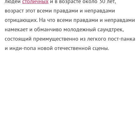
Лента справедливо заключает, что у
тридцатилетних
москвичей
, подобных паре
Евгения и Евгении, нередко есть все, кроме любви
и покоя. «
У тебя в голове халупа
», – бросает
эксцентричная антигероиня Бортич в невозмутимое