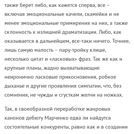
лишь самую малость – пару-тройку клише,
несколько цитат и «ласковых» фраз. Так же как и
крупные планы, жадно выхватывающие
неиронично ласковые прикосновения, робкое
дыханье и другие проявления симпатии, что, без
сомнения, не чужды и сгусткам желчи на ножках.
Так, в своеобразной переработке жанровых
канонов дебюту Марченко едва ли найдутся
состоятельные конкуренты, равно как и в создании
щемящего чувства насущности иррациональной
лавстори, что провоцирует не самую уютную
рефлексию и задевает за живое. Но без этой
лавстори ромком-ландшафт молодого российского
кино точно меньше бы отражал действительность
молодого российского – и не только – поколения Y,