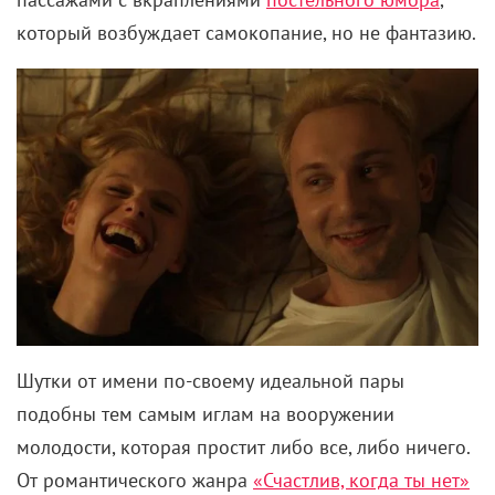
Шутки от имени по-своему идеальной пары
подобны тем самым иглам на вооружении
молодости, которая простит либо все, либо ничего.
От романтического жанра
«Счастлив, когда ты нет»
также берет либо, как кажется сперва, все –
включая эмоциональные качели, скамейки и не
менее эмоциональные примирения на них, а также
склонность к излишней драматизации. Либо, как
оказывается в дальнейшем, все-таки ничего. Точнее,