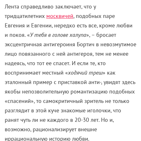
лицо повязанного с ней антигероя, тем не менее
надеясь, что тот ее спасет. И если те, кто
воспринимает местный «
ходячий треш
» как
эталонный пример с приставкой анти-, увидят здесь
якобы непозволительную романтизацию подобных
«спасений», то самокритичный зритель не только
разглядит в этой куче знакомые иголочки, что
ранят чуть ли не каждого в 20-30 лет. Но и,
возможно, рационализирует внешне
иррациональную историю любви.
Дебютант будто нежно подводит всех циников,
физиков и лириков к гуманистическому тезису о
том, что все чудаки, вплоть до токсичных циников,
занудных физиков и наивных лириков,
заслуживают свой шанс на счастье. Шанс на то,