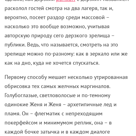
зрелище можно по-разному: как в зеркало или же
как на дно, куда не хочется спускаться.
Первому способу мешает несколько утрированная
обрисовка тех самых желчных маргиналов.
Голубоглазые, светловолосые и по-темному
одинокие Женя и Женя – архетипичные лед и
пламя. Он – флегматик с непреходящим
покерфейсом и минимумом реплик, она – в
каждой бочке затычка и в каждом диалоге
истеричка. И не одним лишь характером
ограничивается очерчивание полюсов, на которых
засели тезки: он тунеядствует в минималистичных
съемных квартирах в престижных ЖК, она же преет
в старом фонде, захламленном физическими