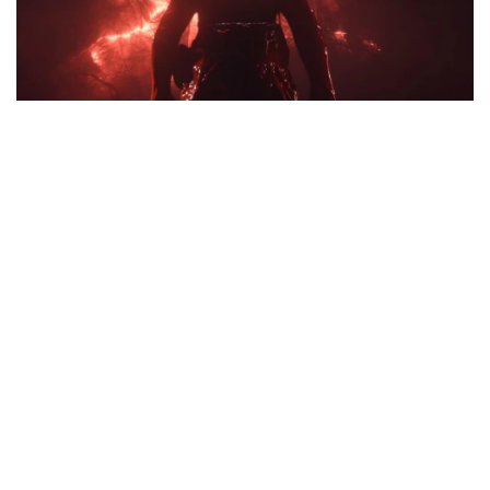
Фильм по компьютерной игре, снятый
популярным видеоблогером-летсплейщиком.
В далеком будущем наступил конец света. В самом
буквальном смысле. Все звезды во Вселенной вдруг
одновременно погасли, а все обитаемые планеты
исчезли. Остались висеть в пустоте только
безжизненные каменные глыбы и космические
корабли с людьми, которым посчастливилось (хотя
как посмотреть) находиться внутри них в момент,
когда описанное событие произошло. С тех пор
немногие выжившие рыскают по бескрайнему
мрачному пространству в поисках хоть чего-нибудь.