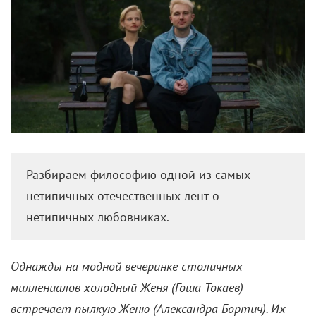
Разбираем философию одной из самых
нетипичных отечественных лент о
нетипичных любовниках.
Однажды на модной вечеринке столичных
миллениалов холодный Женя (Гоша Токаев)
встречает пылкую Женю (Александра Бортич). Их
объединяют разве что одинаковые имена, цвет
волос и желчь, что бурлит внутри и по-разному
выливается наружу. Что, однако, не мешает двум
одиночествам стать единым желчным целым. По
крайней мере до утра. А там, того гляди, быть