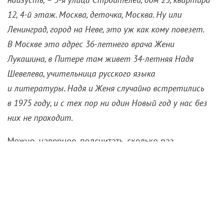
12, 4-й этаж. Москва, деточка, Москва. Ну или
Ленинград, город на Неве, это уж как кому повезет.
В Москве это адрес 36-летнего врача Жени
Лукашина, в Питере там живет 34-летняя Надя
Шевелева, учительница русского языка
и литературы. Надя и Женя случайно встретились
в 1975 году, и с тех пор ни один Новый год у нас без
них не проходит.
Можно, наверное, подсчитать, сколько раз
за последние 46 лет фильм Эльдара Рязанова
«Ирония судьбы, или С легким паром!» показывали
по телевизору. Больше ста – это точно. Хотя
в 1970–1980-е зрители встречались с Женей
и Надей далеко не каждое 31 декабря: отмечать