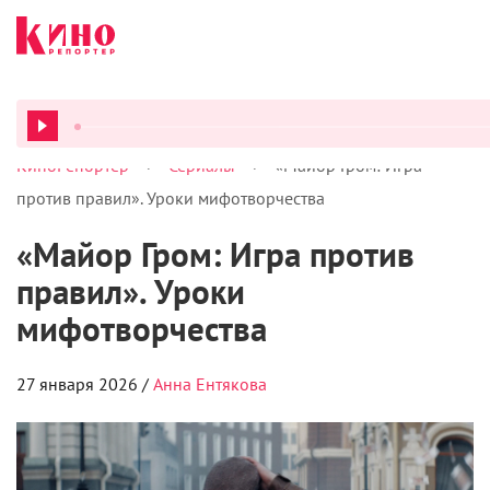
>
>
КиноРепортер
Сериалы
«Майор Гром: Игра
ВСЕ ПОД
против правил». Уроки мифотворчества
«Майор Гром: Игра против
правил». Уроки
мифотворчества
27 января 2026 /
Анна Ентякова