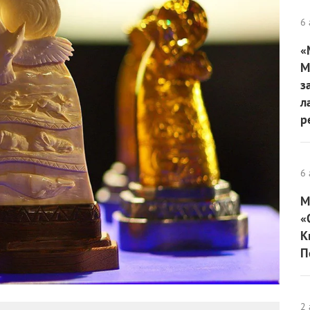
6 
«
М
з
л
р
6 
М
«
К
П
2 