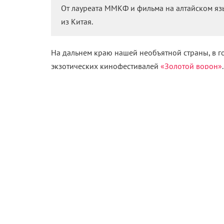
От лауреата ММКФ и фильма на алтайском яз
из Китая.
На дальнем краю нашей необъятной страны, в г
экзотических кинофестивалей
«Золотой ворон»
кинотеатре «Полярный». За уникальную творче
Государственный академический чукотско-эским
игровая картина «Водный мальчик» Файзулло Ф