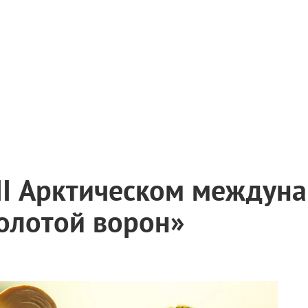
VII Арктическом междун
олотой ворон»