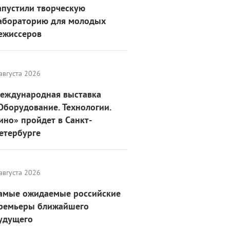
апустили творческую
абораторию для молодых
ежиссеров
августа 2026
еждународная выставка
Оборудование. Технологии.
ино» пройдет в Санкт-
етербурге
августа 2026
амые ожидаемые российские
ремьеры ближайшего
удущего