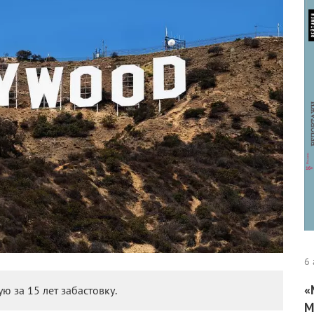
6 
«
ю за 15 лет забастовку.
М