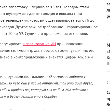
з
ила забастовку – первую за 15 лет. Поводом стали
л
тветствующем документе гильдия изложила свои
р
в телевидения, который будет варьироваться от 6 до
эпизодов. Другое важное требование – гарантированное
: от 10 до 52. Студии эти предложения отклонили.
6 
урегулировать
использование ИИ
при написании
М
шение стоимости труда: профсоюз хочет увеличить его
«
, однако в контрпредложении значатся цифры 4%, 3% и
К
П
вило руководство гильдии. –
Они многое забрали у
2 
ь. Но чего они у нас не отнимут, так это друг друга,
себя и профессию, которую мы любим. Мы надеялись
С
рь мы будем делать это в борьбе
».
п
б