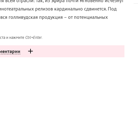
я всей отрасли: так,
из эфира почти мгновенно исчезнут
инотеатральных релизов кардинально сдвинется. Под
 вся голливудская продукция – от потенциальных
кста и нажмите
Ctrl+Enter
.
ментарии