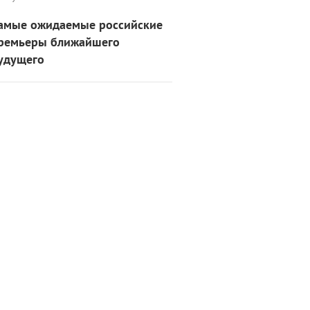
амые ожидаемые российские
ремьеры ближайшего
удущего