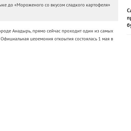
ыке до «Мороженого со вкусом сладкого картофеля»
С
п
б
ороде Анадырь, прямо сейчас проходит один из самых
. Официальная церемония открытия состоялась 1 мая в
скую атмосферу на торжественной церемонии отвечал
осский ансамбль «Эргырон», а фильмом открытия стала
айзова из Таджикистана.