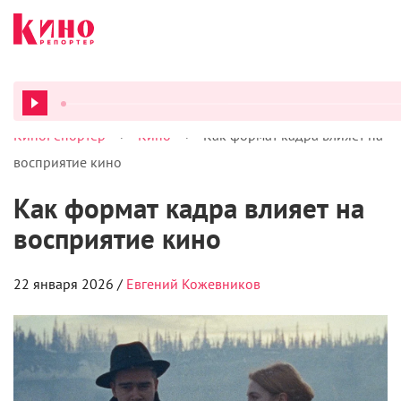
>
>
КиноРепортер
Кино
Как формат кадра влияет на
ВСЕ ПОД
восприятие кино
Как формат кадра влияет на
восприятие кино
22 января 2026 /
Евгений Кожевников