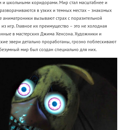
6 
«
М
з
л
р
6 
М
«