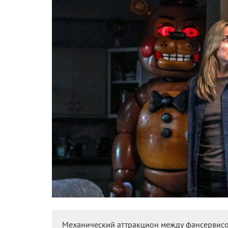
механическим телом. Эта сцена задает мрачный 
ключевых проблем
–
внутреннюю логику. Связь
до ее гибели, не получает четкого объяснения.
разрывы характерны.