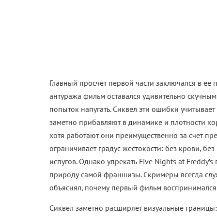
Более того, финал впервые намекает на интересн
Blumhouse и режиссер Эмма Тэмми учтут очеви
действительно может вывести эту историю на но
Если вы нашли ошибку, пожалуйста, выделите фрагмент те
Джош Хатчерсон
Пять ночей с Фредди
Ком
Поделиться
Читайте «КиноРепортер»
Сериал «Мебельная
реальностью поте