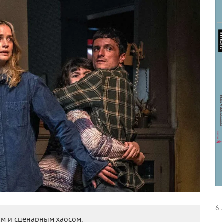
тон всему фильму, но также обнажает одну из его
 между девочкой и Марионеткой, которая возникла еще
 Однако для сценариев Скотта Коутона такие смысловые