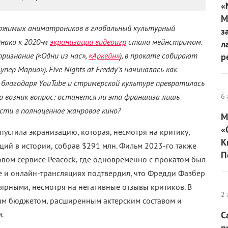
парадоксальной стерильности: при всей мрачности
 и чрезмерно серьезным, почти не делая реальных
 и пытается их компенсировать. «Пять ночей с Фредди 2»
ррор-сцен. Пугающих моментов стало ощутимо больше,
едсказуемых скримеров. Рейтинг PG-13 сильно
з натурализма, только череда аккуратных подростковых
’s в избыточных бу-эффектах – значит игнорировать
жили ее жанровой подписью, и их дефицит во многом
 как пресный и безопасный хоррор.
: камера покидает мрачную пиццерию и перемещается