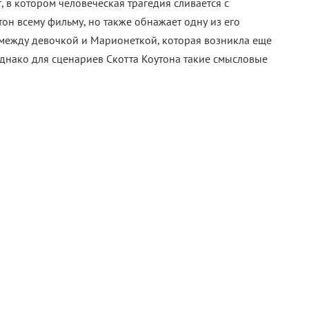
 были все шансы стать полноценным хоррор-
ю самоиронию, которая смягчала заведомо абсурдную
гэги и легкий юмор, что помогает снять излишнюю
ка действительно идет на пользу сиквелу: он кажется
гиналом. Однако сценарный кризис остался
вяло развивающаяся человеческая драма и агрессивный
льного высказывания. В итоге картина продолжает
ура и надуманности, хотя теперь это подано под более
р-сиквелом, который качественно переработал
, в ленте «Проклятие Аннабель: Зарождение зла».
ый фильм лишь формально отвечал запросам фанатов и
 серьезностью, то продолжение предлагает более
ь пасхалки, долгожданных персонажей и знакомые
развлекательный слэшер о механических чудовищах.