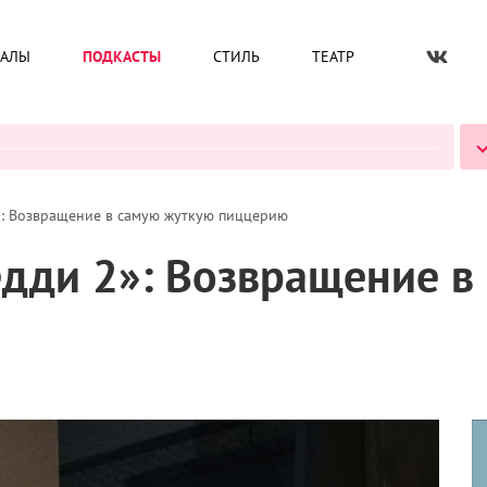
 почти сразу после финала первой части. Охранник
ИАЛЫ
ПОДКАСТЫ
СТИЛЬ
ТЕАТР
тра Эбби (Пайпер Рубио) и полицейская Ванесса
нормальной жизни после пережитого кошмара. Однако
 болезненным: девочку иррационально тянет обратно к
временем остается один на один с осознанием
а Афтона (Мэттью Лиллард),
серийного убийцы
, и это
ВСЕ ПОДКАСТЫ
ами. Эти сны служат драматургической подпоркой для
итает нужным прояснять их механику. Лиллард,
мальной отдачей, а Скит Ульрих неожиданно добавляет
ся в эту вселенную отголоски старого слэшера.
й знакомит зрителя с предысторией Марионетки
–
гии FNaF. В зале пиццерии Freddy Fazbear маленькая
я: основатель заведения Уильям Афтон, одетый в
ает его за кулисы. Попытка спасти ребенка
мо на сцене, и ее тело падает в руки безжизненной
, в котором человеческая трагедия сливается с