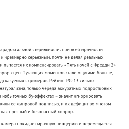
ое развитие событий в третьей части. Если студия
дные ошибки, следующая поездка в пиццерию Фазбера
вый уровень.
кста и нажмите
Ctrl+Enter
.
ментарии
 компания»: Со стула уп
рял