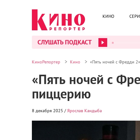
«Пять ночей с Фредди 2» подхватывают историю
КИНО
СЕР
Майк Шмидт (Джош Хатчерсон), его младшая сес
(Элизабет Лэил) пытаются выстроить подобие 
для Эбби разрыв с аниматрониками оказывается
СЛУШАТЬ ПОДКАСТ
странным «друзьям» из пиццерии. Ванесса тем 
собственного происхождения – она дочь Уильям
знание возвращается к ней навязчивыми кошмар
внутреннего конфликта героини, но фильм не сч
появляясь лишь эпизодически, работает с макси
картине живой нерв в роли Генри Эмили, привно
Фильм начинается с пролога 1982 года, которы
одного из самых пугающих персонажей в мифоло
девочка становится свидетелем ужасного событи
костюм талисмана, похищает мальчика и утаскив
заканчивается трагически
–
девочку убивают пря
куклы
. Так появляется новый главный антагонист