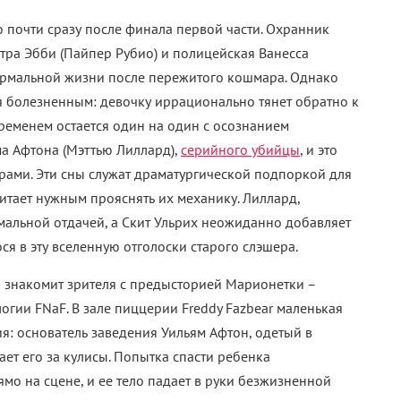
 болезненных темах детской травмы, эксплуатации и
 части Майк Шмидт находился в беспощадной
гновение ока, а семья держалась только на доверии. Во
овно их отодвинули на второй план из-за фансервиса.
 прямо признались, что ориентировались на ожидания
нные отсылки, новые персонажи и
монстры
, но
аншиза, которая когда-то была понятной метафорой
тонула в перегруженном мире, где важнее найти
и.