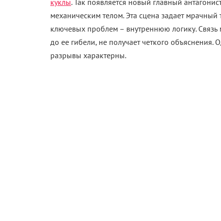
Парадокс в том, что у «Пяти ночей с Фредди 2»
аттракционом. Создатели допустили осторожну
концепцию. В фильме используются визуальные 
тяжеловесность. Эта интонационная корректиров
более живым и динамичным по сравнению с ори
нерешенным. Раздутый мифологический пласт, 
фансервис вступают в конфликт, не создавая це
страдать от той же структурной проблемы
–
сумб
ярким визуальным соусом.
«Пять ночей с Фредди 2» сложно назвать хорро
неудачный оригинал, как это сделали, например
Однако эволюция формулы очевидна. Если перв
отталкивал случайных зрителей своей излишней
универсальный формат. Любители находят здес
мотивы, а неподготовленная публика получает 