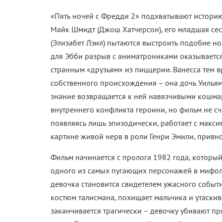
«Пять ночей с Фредди» изначально строились на
безразличия со стороны корпораций. В первой
экономической системе, где работа исчезала в м
второй части эти мотивы стали едва заметны, сл
Режиссер Эмма Тэмми и продюсер Джейсон Блум
поклонников. В фильме появляются многочисле
социальная критика уходит на задний план. Фр
неравенства и трудовой эксплуатации, теперь у
очередную пасхалку, чем задуматься о реальност