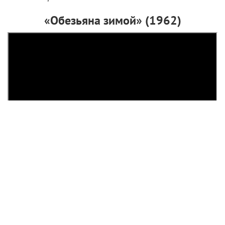
Рассказываем о малоизвестных ролях
легендарного французского артиста.
Сегодня, 9 апреля, могло исполниться 90 лет