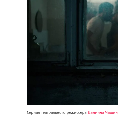
Сериал театрального режиссера
Даниила Чащин