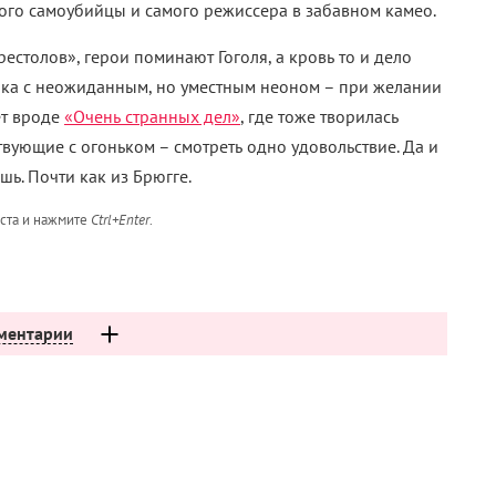
вого самоубийцы и самого режиссера в забавном камео.
естолов», герои поминают Гоголя, а кровь то и дело
инка с неожиданным, но уместным неоном – при желании
ет вроде
«Очень странных дел»
, где тоже творилась
твующие с огоньком – смотреть одно удовольствие. Да и
шь. Почти как из Брюгге.
кста и нажмите
Ctrl+Enter
.
ментарии