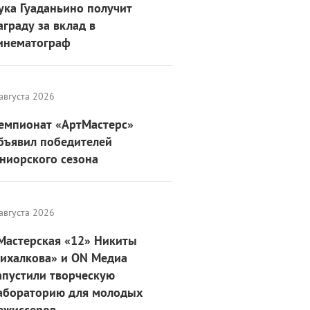
ука Гуаданьино получит
аграду за вклад в
инематограф
августа 2026
емпионат «АртМастерс»
бъявил победителей
ниорского сезона
августа 2026
Мастерская «12» Никиты
ихалкова» и ON Медиа
апустили творческую
абораторию для молодых
ежиссеров