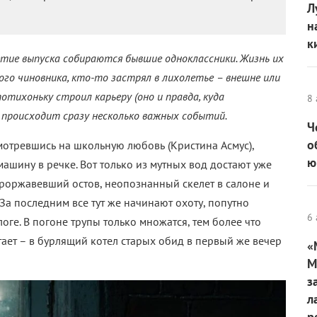
Л
н
к
тие выпуска собираются бывшие одноклассники. Жизнь их
ого чиновника, кто-то застрял в лихолетье – внешне или
отихоньку строил карьеру (оно и правда, куда
8 
 происходит сразу несколько важных событий.
Ч
о
смотревшись на школьную любовь (Кристина Асмус),
ю
ашину в речке. Вот только из мутных вод достают уже
проржавевший остов, неопознанный скелет в салоне и
За последним все тут же начинают охоту, попутно
6 
оге. В погоне трупы только множатся, тем более что
ает – в бурлящий котел старых обид в первый же вечер
«
М
з
л
р