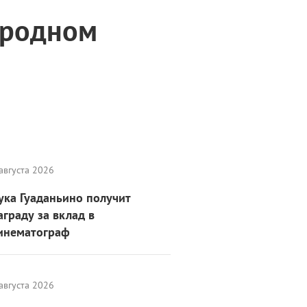
ародном
августа 2026
ука Гуаданьино получит
аграду за вклад в
инематограф
августа 2026