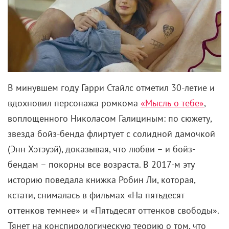
В минувшем году Гарри Стайлс отметил 30-летие и
вдохновил персонажа ромкома
«Мысль о тебе»
,
воплощенного Николасом Галициным: по сюжету,
звезда бойз-бенда флиртует с солидной дамочкой
(Энн Хэтэуэй), доказывая, что любви – и бойз-
бендам – покорны все возраста. В 2017-м эту
историю поведала книжка Робин Ли, которая,
кстати, снималась в фильмах «На пятьдесят
оттенков темнее» и «Пятьдесят оттенков свободы».
Тянет на конспирологическую теорию о том, что