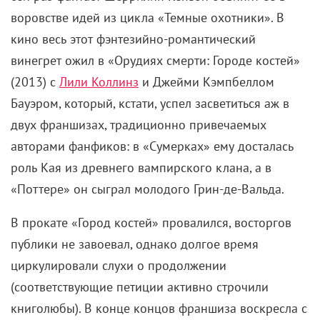
воровстве идей из цикла «Темные охотники». В
кино весь этот фэнтезийно-романтический
винегрет ожил в «Орудиях смерти: Городе костей»
(2013) с
Лили Коллинз
и Джейми Кэмпбеллом
Бауэром, который, кстати, успел засветиться аж в
двух франшизах, традиционно привечаемых
авторами фанфиков: в «Сумерках» ему досталась
роль Кая из древнего вампирского клана, а в
«Поттере» он сыграл молодого Грин-де-Вальда.
В прокате «Город костей» провалился, восторгов
публики не завоевал, однако долгое время
циркулировали слухи о продолжении
(соответствующие петиции активно строчили
книголюбы). В конце концов франшиза воскресла с