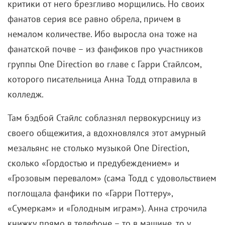
критики от него брезгливо морщились. Но своих
фанатов серия все равно обрела, причем в
немалом количестве. Ибо выросла она тоже на
фанатской почве – из фанфиков про участников
группы One Direction во главе с Гарри Стайлсом,
которого писательница Анна Тодд отправила в
колледж.
Там бэдбой Стайлс соблазнял первокурсницу из
своего общежития, а вдохновлялся этот амурный
мезальянс не столько музыкой One Direction,
сколько «Гордостью и предубеждением» и
«Грозовым перевалом» (сама Тодд с удовольствием
поглощала фанфики по «Гарри Поттеру»,
«Сумеркам» и «Голодным играм»). Анна строчила
книжку прямо в телефоне – то в машине, то у