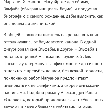
Маргарет Хэмилтон. Магуайр же дал ей имя,
Эльфаба (обыграв инициалы Баума), и придумал
биографию с самого рождения, дабы выяснить, как
она дошла до жизни такой.
В общей сложности писатель накропал пять книг,
оттолкнувшись от баумовского канона. В одной
фигурировал сын Эльфабы, в другой – Эльфаба в
детстве, в третьей – внезапно Трусливый Лев.
Поскольку к термину «фанфик» многие до сих пор
относятся с предубеждением, без всякой гордости,
поклонники работ Магуайра предпочитают
именовать их не фанфиками, а скорее оммажами,
пастишами. Подобно роману Александры Рипли
«Скарлетт», который продолжил сюжет «Унесенных
ветром» и даже обзавелся собственным мини-